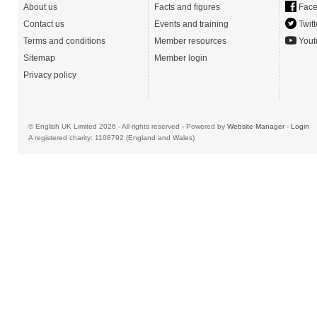
About us
Facts and figures
Face
Contact us
Events and training
Twitt
Terms and conditions
Member resources
Yout
Sitemap
Member login
Privacy policy
© English UK Limited 2026 - All rights reserved - Powered by
Website Manager
-
Login
A registered charity: 1108792 (England and Wales)