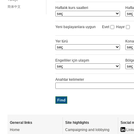
简体中文
Haftalık kurs saatleri
Hafta
Yeni başlayanlara uygun
Evet
Hayır
Yer türü
Kona
Engelliler için ulaşım
Bölg
Anahtar kelimeler
General links
Site highlights
Social 
Home
Campaigning and lobbying
Link