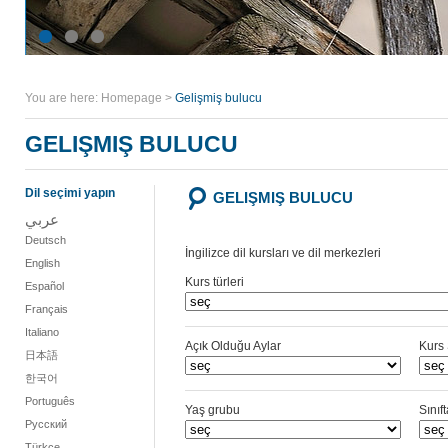
You are here:
Homepage
>
Gelişmiş bulucu
GELIŞMIŞ BULUCU
Dil seçimi yapın
GELIŞMIŞ BULUCU
عربي
Deutsch
İngilizce dil kursları ve dil merkezleri
English
Kurs türleri
Español
Français
Italiano
Açık Olduğu Aylar
Kurs 
日本語
한국어
Português
Yaş grubu
Sınıf
Русский
Türkçe