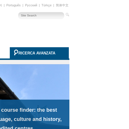
어
|
Português
|
Русский
|
Türkçe
|
简体中文
RICERCA AVANZATA
 course finder: the best
uage, culture and history,
edited centres