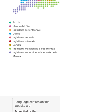
Scozia
Irlanda del Nord
Inghilterra settentrionale
Galles
Inghilterra centrale
Inghilterra orientale
Londra
Inghilterra meridionale o sudorientale
Inghilterra sudoccidentale e Isole della
Manica
Language centres on this
website are