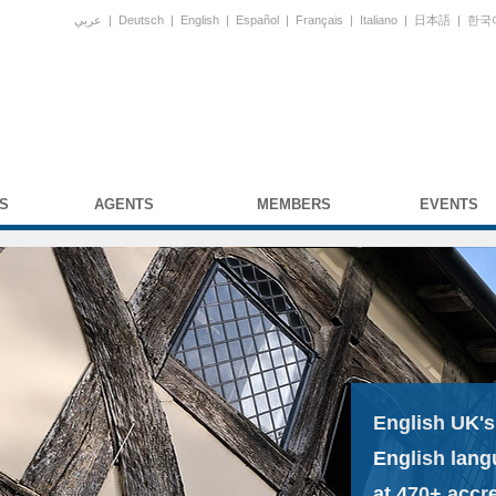
عربي
|
Deutsch
|
English
|
Español
|
Français
|
Italiano
|
日本語
|
한국
S
AGENTS
MEMBERS
EVENTS
English UK's
English lang
at 470+ accr