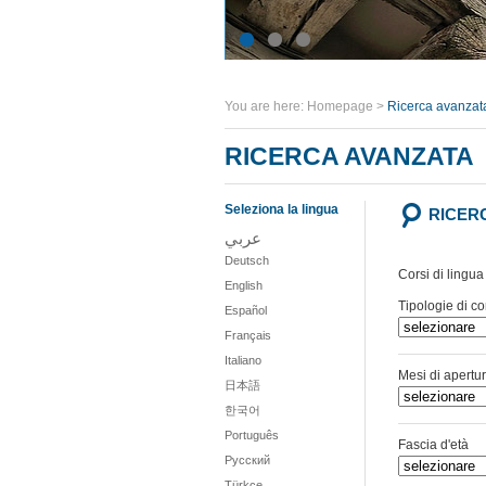
You are here:
Homepage
>
Ricerca avanzat
RICERCA AVANZATA
Seleziona la lingua
RICER
عربي
Deutsch
Corsi di lingua
English
Tipologie di co
Español
Français
Italiano
Mesi di apertu
日本語
한국어
Português
Fascia d'età
Русский
Türkçe