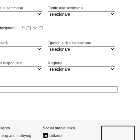
alla settimana
Tariffe alla settimana
principianti
Si
No
alità
Tipologia di sistemazione
i disponibile
Regione
lights
Social media links
ning and lobbying
LinkedIn