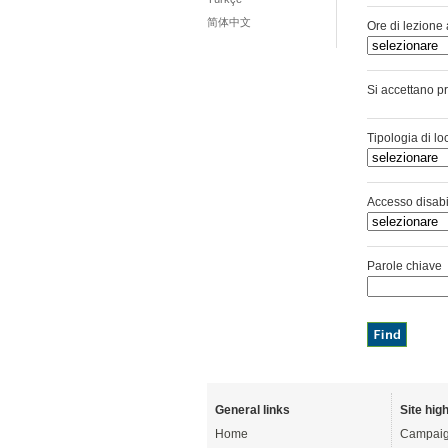
简体中文
Ore di lezione 
Si accettano 
Tipologia di loc
Accesso disabil
Parole chiave
General links
Site high
Home
Campaig