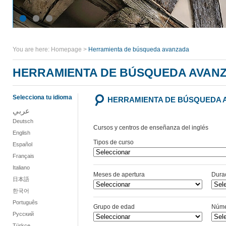
You are here:
Homepage
>
Herramienta de búsqueda avanzada
HERRAMIENTA DE BÚSQUEDA AVAN
Selecciona tu idioma
HERRAMIENTA DE BÚSQUEDA 
عربي
Deutsch
Cursos y centros de enseñanza del inglés
English
Tipos de curso
Español
Français
Italiano
Meses de apertura
Durac
日本語
한국어
Português
Grupo de edad
Núme
Русский
Türkçe