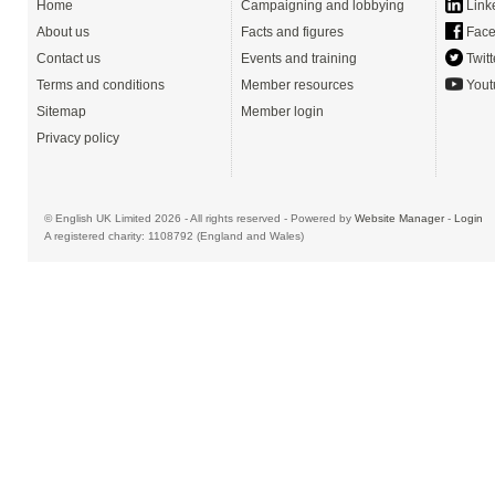
Home
Campaigning and lobbying
Link
About us
Facts and figures
Face
Contact us
Events and training
Twitt
Terms and conditions
Member resources
Yout
Sitemap
Member login
Privacy policy
© English UK Limited 2026 - All rights reserved - Powered by
Website Manager
-
Login
A registered charity: 1108792 (England and Wales)