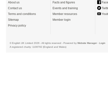
About us
Facts and figures
Face
Contact us
Events and training
Twitt
Terms and conditions
Member resources
Yout
Sitemap
Member login
Privacy policy
© English UK Limited 2026 - All rights reserved - Powered by
Website Manager
-
Login
A registered charity: 1108792 (England and Wales)