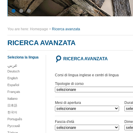
You are here:
Homepage
>
Ricerca avanzata
RICERCA AVANZATA
Seleziona la lingua
RICERCA AVANZATA
عربي
Deutsch
Corsi di lingua inglese e centri di lingua
English
Tipologie di corso
Español
Français
Italiano
Mesi di apertura
Dura
日本語
한국어
Português
Fascia d'età
Dime
Русский
Türkçe