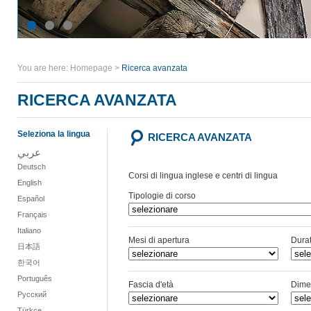
You are here:
Homepage
>
Ricerca avanzata
RICERCA AVANZATA
Seleziona la lingua
RICERCA AVANZATA
عربي
Deutsch
Corsi di lingua inglese e centri di lingua
English
Tipologie di corso
Español
Français
Italiano
Mesi di apertura
Dura
日本語
한국어
Português
Fascia d'età
Dime
Русский
Türkçe