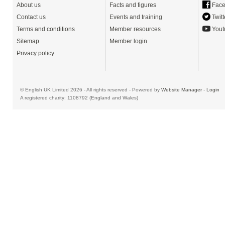
About us
Facts and figures
Face
Contact us
Events and training
Twitt
Terms and conditions
Member resources
Yout
Sitemap
Member login
Privacy policy
© English UK Limited 2026 - All rights reserved - Powered by
Website Manager
-
Login
A registered charity: 1108792 (England and Wales)