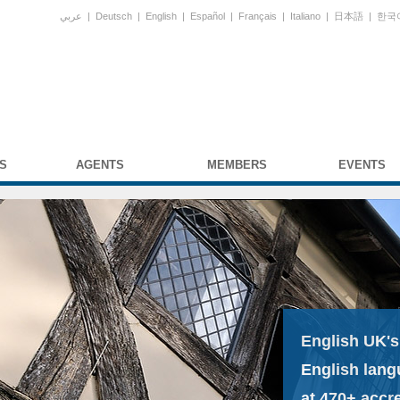
عربي
|
Deutsch
|
English
|
Español
|
Français
|
Italiano
|
日本語
|
한국
S
AGENTS
MEMBERS
EVENTS
English UK's
English lang
at 470+ accr