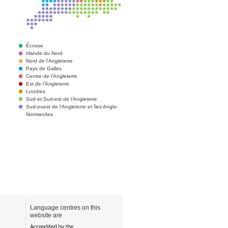
Écosse
Irlande du Nord
Nord de l'Angleterre
Pays de Galles
Centre de l'Angleterre
Est de l’Angleterre
Londres
Sud et Sud-est de l'Angleterre
Sud-ouest de l'Angleterre et îles Anglo-
Normandes
Language centres on this
website are