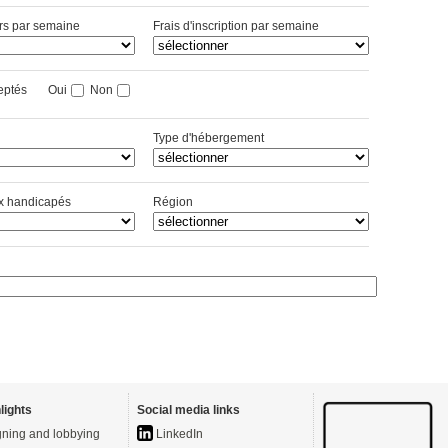
rs par semaine
Frais d'inscription par semaine
cceptés
Oui
Non
Type d'hébergement
x handicapés
Région
lights
Social media links
ning and lobbying
LinkedIn