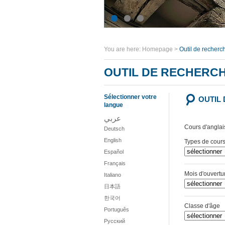
You are here:
Homepage
>
Outil de recher
OUTIL DE RECHERC
Sélectionner votre
OUTIL
langue
عربي
Cours d'anglai
Deutsch
English
Types de cour
Español
Français
Mois d'ouvertu
Italiano
日本語
한국어
Classe d'âge
Português
Русский