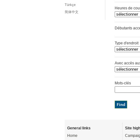
Türkçe
Heures de cou
简体中文
Débutants a
Type d'endroit
Avec accès au
Mots-clés
General links
Site high
Home
Campaig