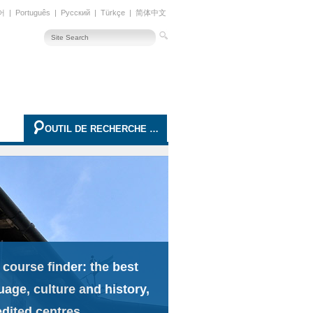
어
|
Português
|
Русский
|
Türkçe
|
简体中文
OUTIL DE RECHERCHE AVANCÉE
 course finder: the best
uage, culture and history,
edited centres