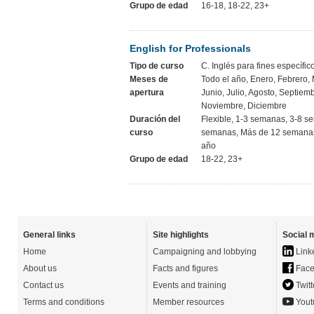
Grupo de edad
16-18, 18-22, 23+
English for Professionals
Tipo de curso
C. Inglés para fines específic
Meses de
Todo el año, Enero, Febrero, 
apertura
Junio, Julio, Agosto, Septiem
Noviembre, Diciembre
Duración del
Flexible, 1-3 semanas, 3-8 s
curso
semanas, Más de 12 semanas
año
Grupo de edad
18-22, 23+
General links
Site highlights
Social 
Home
Campaigning and lobbying
Link
About us
Facts and figures
Face
Contact us
Events and training
Twitt
Terms and conditions
Member resources
Yout