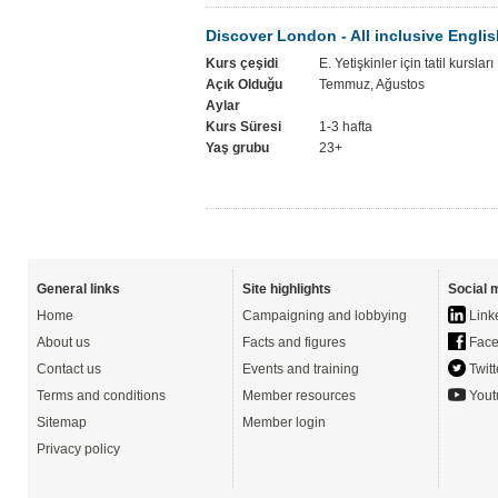
Discover London - All inclusive Englis
Kurs çeşidi
E. Yetişkinler için tatil kursları
Açık Olduğu
Temmuz, Ağustos
Aylar
Kurs Süresi
1-3 hafta
Yaş grubu
23+
General links
Site highlights
Social 
Home
Campaigning and lobbying
Link
About us
Facts and figures
Face
Contact us
Events and training
Twitt
Terms and conditions
Member resources
Yout
Sitemap
Member login
Privacy policy