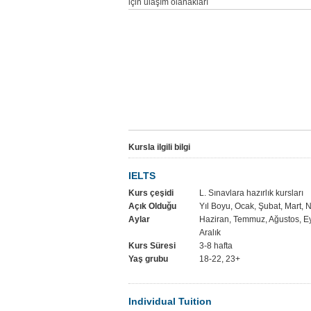
için ulaşım olanakları
Kursla ilgili bilgi
IELTS
Kurs çeşidi
L. Sınavlara hazırlık kursları
Açık Olduğu
Yıl Boyu, Ocak, Şubat, Mart, 
Aylar
Haziran, Temmuz, Ağustos, Ey
Aralık
Kurs Süresi
3-8 hafta
Yaş grubu
18-22, 23+
Individual Tuition