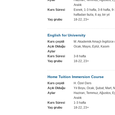
Aylar
Haziran, Temmuz, Ağustos, Ey
Aralık
Kurs Süresi
Esnek, 1-3 hafta, 3-8 hafta, 9-
haftadan fazla, 6 ay, bir yıl
Yaş grubu
18-22, 23+
English for University
Kurs çeşidi
M. Akademik Amaçlı İngilizce
Açık Olduğu
Ocak, Mayıs, Eylül, Kasım
Aylar
Kurs Süresi
3-8 hafta
Yaş grubu
18-22, 23+
Home Tuition Immersion Course
Kurs çeşidi
H. Özel Ders
Açık Olduğu
Yıl Boyu, Ocak, Şubat, Mart, 
Aylar
Haziran, Temmuz, Ağustos, Ey
Aralık
Kurs Süresi
1-3 hafta
Yaş grubu
18-22, 23+