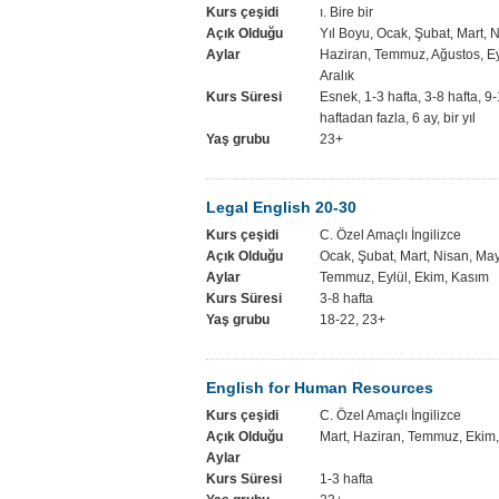
Kurs çeşidi
ı. Bire bir
Açık Olduğu
Yıl Boyu, Ocak, Şubat, Mart, 
Aylar
Haziran, Temmuz, Ağustos, Ey
Aralık
Kurs Süresi
Esnek, 1-3 hafta, 3-8 hafta, 9-
haftadan fazla, 6 ay, bir yıl
Yaş grubu
23+
Legal English 20-30
Kurs çeşidi
C. Özel Amaçlı İngilizce
Açık Olduğu
Ocak, Şubat, Mart, Nisan, May
Aylar
Temmuz, Eylül, Ekim, Kasım
Kurs Süresi
3-8 hafta
Yaş grubu
18-22, 23+
English for Human Resources
Kurs çeşidi
C. Özel Amaçlı İngilizce
Açık Olduğu
Mart, Haziran, Temmuz, Ekim
Aylar
Kurs Süresi
1-3 hafta