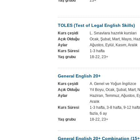
Yaş grubu
23+
TOLES (Test of Legal English Skills)
Kurs çeşidi
L. Sınavlara hazırlık kursları
Açık Olduğu
Ocak, Şubat, Mart, Mayıs, Ha
Aylar
Ağustos, Eylül, Kasım, Aralık
Kurs Süresi
1-3 hafta
Yaş grubu
18-22, 23+
General English 20+
Kurs çeşidi
A. Genel ve Yoğun İngilizce
Açık Olduğu
Yıl Boyu, Ocak, Şubat, Mart, 
Aylar
Haziran, Temmuz, Ağustos, Ey
Aralık
Kurs Süresi
1-3 hafta, 3-8 hafta, 9-12 haf
fazla, 6 ay
Yaş grubu
18-22, 23+
General English 20+ Combination (15+