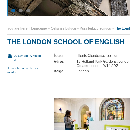
You are here:
Homepage
>
Gelişmiş bulucu
>
Kurs bulucu sonucu
>
The Lond
THE LONDON SCHOOL OF ENGLISH
İletişim
clients@londonschool.com
bu sayfanın çıktısını
al
Adres
15 Holland Park Gardens, London
Greater London, W14 8DZ
< back to course finder
Bölge
London
results