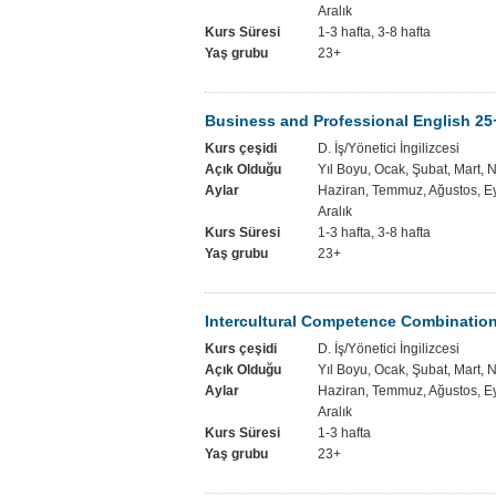
Aralık
Kurs Süresi
1-3 hafta, 3-8 hafta
Yaş grubu
23+
Business and Professional English 25
Kurs çeşidi
D. İş/Yönetici İngilizcesi
Açık Olduğu
Yıl Boyu, Ocak, Şubat, Mart, 
Aylar
Haziran, Temmuz, Ağustos, Ey
Aralık
Kurs Süresi
1-3 hafta, 3-8 hafta
Yaş grubu
23+
Intercultural Competence Combinatio
Kurs çeşidi
D. İş/Yönetici İngilizcesi
Açık Olduğu
Yıl Boyu, Ocak, Şubat, Mart, 
Aylar
Haziran, Temmuz, Ağustos, Ey
Aralık
Kurs Süresi
1-3 hafta
Yaş grubu
23+