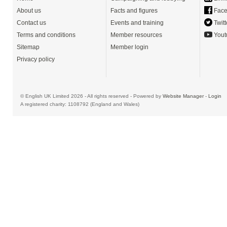
About us
Facts and figures
Face
Contact us
Events and training
Twitt
Terms and conditions
Member resources
Yout
Sitemap
Member login
Privacy policy
© English UK Limited 2026 - All rights reserved - Powered by
Website Manager
-
Login
A registered charity: 1108792 (England and Wales)