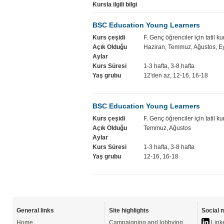
Kursla ilgili bilgi
BSC Education Young Learners
Kurs çeşidi
F. Genç öğrenciler için tatil ku
Açık Olduğu
Haziran, Temmuz, Ağustos, Ey
Aylar
Kurs Süresi
1-3 hafta, 3-8 hafta
Yaş grubu
12'den az, 12-16, 16-18
BSC Education Young Learners
Kurs çeşidi
F. Genç öğrenciler için tatil ku
Açık Olduğu
Temmuz, Ağustos
Aylar
Kurs Süresi
1-3 hafta, 3-8 hafta
Yaş grubu
12-16, 16-18
General links
Site highlights
Social 
Home
Campaigning and lobbying
Link