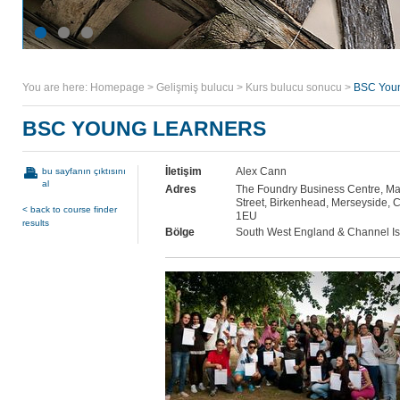
You are here:
Homepage
>
Gelişmiş bulucu
>
Kurs bulucu sonucu
>
BSC Youn
BSC YOUNG LEARNERS
İletişim
Alex Cann
bu sayfanın çıktısını
al
Adres
The Foundry Business Centre, M
Street, Birkenhead, Merseyside,
< back to course finder
1EU
results
Bölge
South West England & Channel I