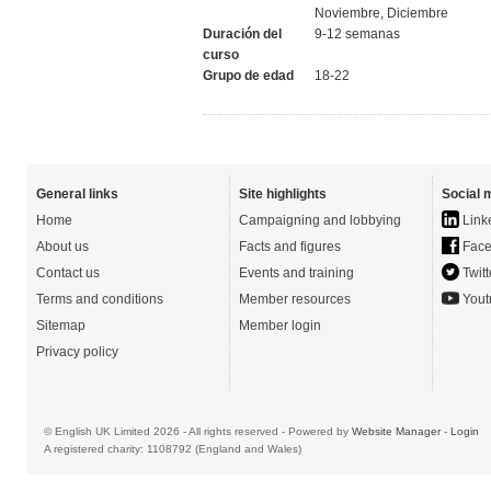
Noviembre, Diciembre
Duración del
9-12 semanas
curso
Grupo de edad
18-22
General links
Site highlights
Social 
Home
Campaigning and lobbying
Link
About us
Facts and figures
Face
Contact us
Events and training
Twitt
Terms and conditions
Member resources
Yout
Sitemap
Member login
Privacy policy
© English UK Limited 2026 - All rights reserved - Powered by
Website Manager
-
Login
A registered charity: 1108792 (England and Wales)