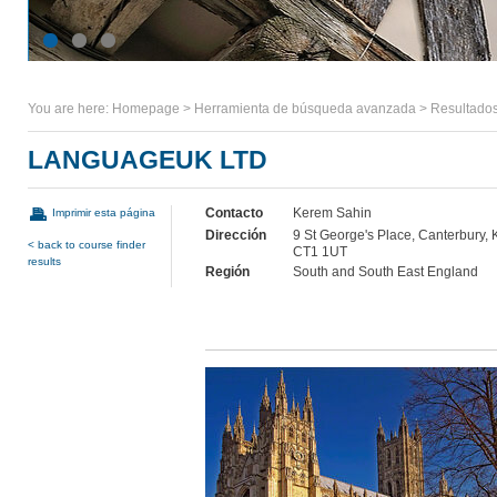
You are here:
Homepage
>
Herramienta de búsqueda avanzada
>
Resultados
LANGUAGEUK LTD
Contacto
Kerem Sahin
Imprimir esta página
Dirección
9 St George's Place, Canterbury, 
< back to course finder
CT1 1UT
results
Región
South and South East England