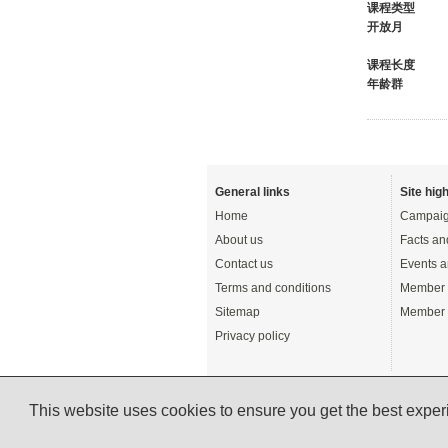
课程类型
开放月
课程长度
年龄群
General links
Site high
Home
Campaig
About us
Facts an
Contact us
Events a
Terms and conditions
Member 
Sitemap
Member 
Privacy policy
This website uses cookies to ensure you get the best expe
© English UK Limited 2026 - All rights reserved 
A registered charity: 1108792 (England and Wale