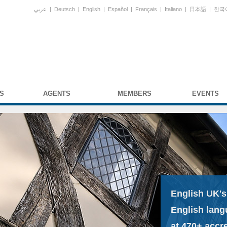
عربي
|
Deutsch
|
English
|
Español
|
Français
|
Italiano
|
日本語
|
한국
S
AGENTS
MEMBERS
EVENTS
English UK's
English lang
at 470+ accr