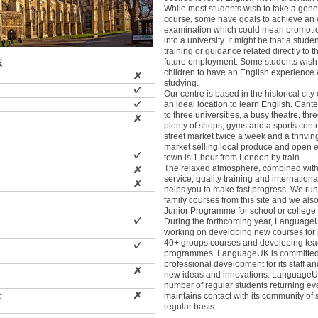
While most students wish to take a gene
course, some have goals to achieve an 
examination which could mean promotio
into a university. It might be that a stud
training or guidance related directly to th
future employment. Some students wish t
型
children to have an English experience 
studying.
Our centre is based in the historical city
an ideal location to learn English. Cant
to three universities, a busy theatre, th
plenty of shops, gyms and a sports centr
street market twice a week and a thrivin
market selling local produce and open 
town is 1 hour from London by train.
The relaxed atmosphere, combined with
service, quality training and internation
helps you to make fast progress. We run
family courses from this site and we also
Junior Programme for school or college
During the forthcoming year, LanguageU
working on developing new courses for 
40+ groups courses and developing teac
programmes. LanguageUK is committed 
professional development for its staff an
new ideas and innovations. LanguageU
number of regular students returning ev
士
maintains contact with its community of 
regular basis.