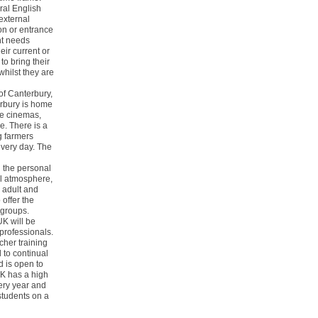
ral English
external
n or entrance
ent needs
eir current or
o bring their
whilst they are
 of Canterbury,
erbury is home
ree cinemas,
e. There is a
g farmers
every day. The
 the personal
al atmosphere,
 adult and
 offer the
 groups.
K will be
professionals.
her training
to continual
d is open to
K has a high
ery year and
students on a