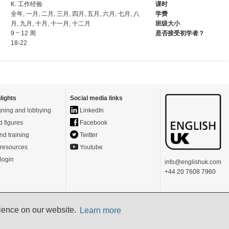
K. 工作经验
课时
全年, 一月, 二月, 三月, 四月, 五月, 六月, 七月, 八
学费
月, 九月, 十月, 十一月, 十二月
班级大小
9 ~ 12 周
是否接受初学者？
18-22
lights
Social media links
ning and lobbying
LinkedIn
d figures
Facebook
nd training
Twitter
resources
Youtube
login
info@englishuk.com
+44 20 7608 7960
rience on our website.
- Powered by
Website Manager
-
Login
Learn more
s)