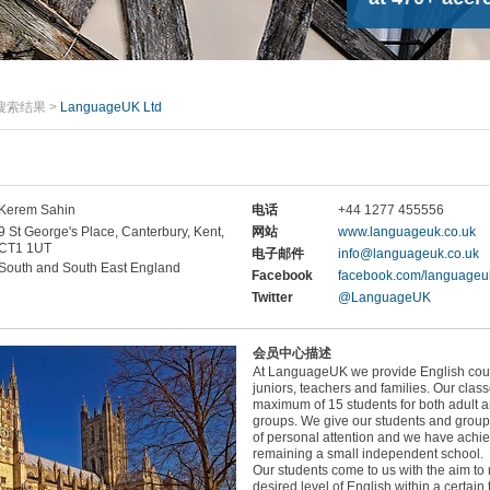
搜索结果
>
LanguageUK Ltd
Kerem Sahin
电话
+44 1277 455556
9 St George's Place, Canterbury, Kent,
网站
www.languageuk.co.uk
CT1 1UT
电子邮件
info@languageuk.co.uk
South and South East England
Facebook
facebook.com/languageu
Twitter
@LanguageUK
会员中心描述
At LanguageUK we provide English cours
juniors, teachers and families. Our clas
maximum of 15 students for both adult a
groups. We give our students and group
of personal attention and we have achie
remaining a small independent school.
Our students come to us with the aim to
desired level of English within a certain