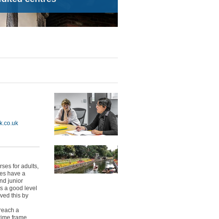
k.co.uk
es for adults,
ses have a
nd junior
s a good level
ved this by
 reach a
 time frame.