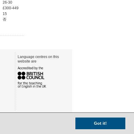
26-30
£300-449
15
否
Language centres on this
website are
Got it!