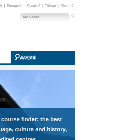
어
|
Português
|
Русский
|
Türkçe
|
简体中文
高级搜索
 course finder: the best
uage, culture and history,
edited centres