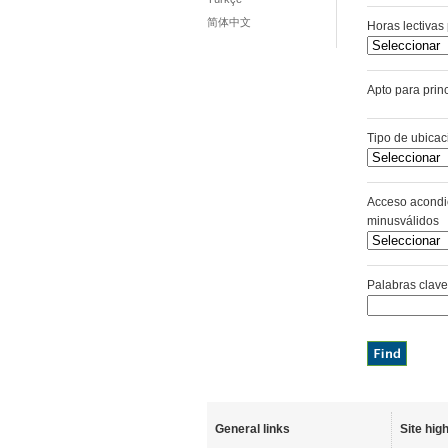
简体中文
Horas lectiva
Apto para pr
Tipo de ubicac
Acceso acondi
minusválidos
Palabras clave
General links
Site high