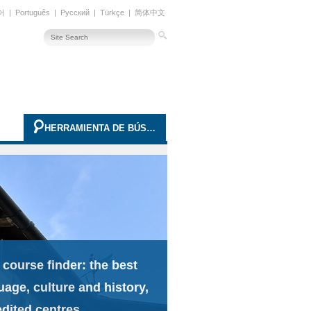
어
|
Português
|
Русский
|
Türkçe
|
简体中文
HERRAMIENTA DE BÚSQUEDA AVANZADA
 course finder: the best
uage, culture and history,
edited centres