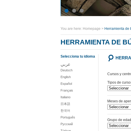
You are here:
Homepage
>
Herramienta de
HERRAMIENTA DE B
Selecciona tu idioma
HERRA
عربي
Deutsch
Cursos y centr
English
Tipos de curso
Español
Français
Italiano
Meses de aper
日本語
한국어
Português
Grupo de eda
Русский
Türkçe