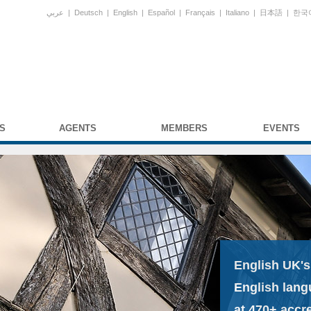
عربي
|
Deutsch
|
English
|
Español
|
Français
|
Italiano
|
日本語
|
한국
S
AGENTS
MEMBERS
EVENTS
English UK's
English lang
at 470+ accr