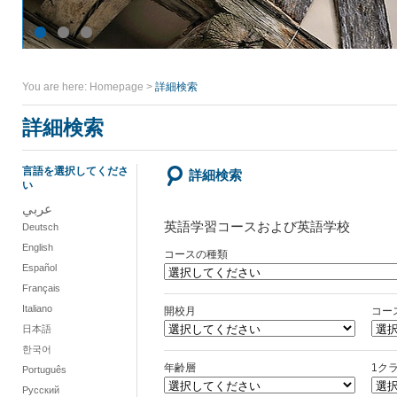
You are here:
Homepage
>
詳細検索
詳細検索
言語を選択してくださ
詳細検索
い
عربي
英語学習コースおよび英語学校
Deutsch
English
コースの種類
Español
Français
Italiano
開校月
コー
日本語
한국어
年齢層
1ク
Português
Русский