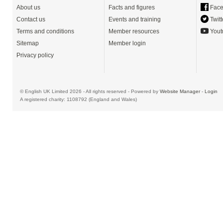
About us
Facts and figures
Face
Contact us
Events and training
Twitt
Terms and conditions
Member resources
Yout
Sitemap
Member login
Privacy policy
© English UK Limited 2026 - All rights reserved - Powered by
Website Manager
-
Login
A registered charity: 1108792 (England and Wales)