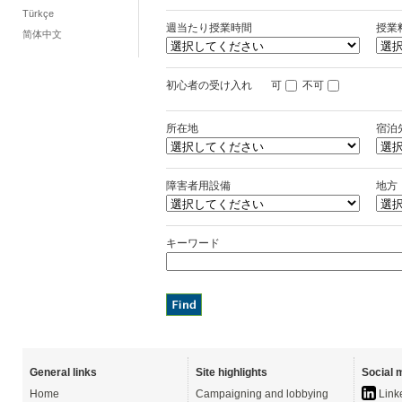
Türkçe
週当たり授業時間
授業
简体中文
初心者の受け入れ
可
不可
所在地
宿泊
障害者用設備
地方
キーワード
General links
Site highlights
Social 
Home
Campaigning and lobbying
Link