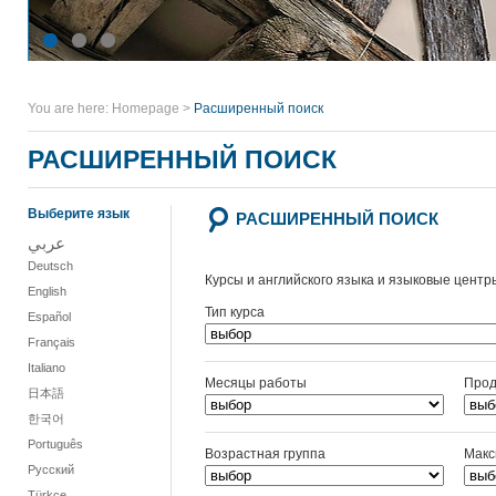
You are here:
Homepage
>
Расширенный поиск
РАСШИРЕННЫЙ ПОИСК
Выберите язык
РАСШИРЕННЫЙ ПОИСК
عربي
Deutsch
Курсы и английского языка и языковые центр
English
Тип курса
Español
Français
Italiano
Месяцы работы
Прод
日本語
한국어
Português
Возрастная группа
Макс
Русский
Türkçe