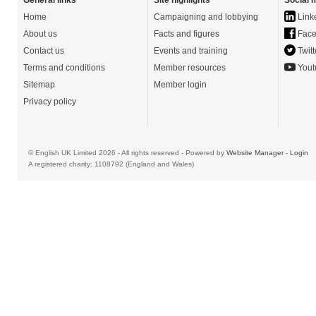
General links
Site highlights
Social 
Home
Campaigning and lobbying
Link
About us
Facts and figures
Face
Contact us
Events and training
Twitt
Terms and conditions
Member resources
Yout
Sitemap
Member login
Privacy policy
© English UK Limited 2026 - All rights reserved - Powered by
Website Manager
-
Login
A registered charity: 1108792 (England and Wales)