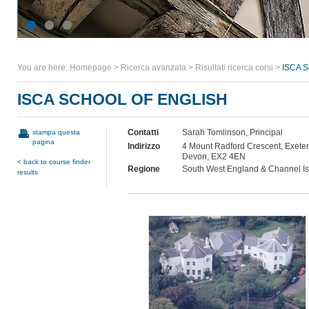
You are here:
Homepage
>
Ricerca avanzata
>
Risultati ricerca corsi
>
ISCA S
ISCA SCHOOL OF ENGLISH
Contatti
Sarah Tomlinson, Principal
stampa questa
pagina
Indirizzo
4 Mount Radford Crescent, Exeter
Devon, EX2 4EN
< back to course finder
Regione
South West England & Channel I
results