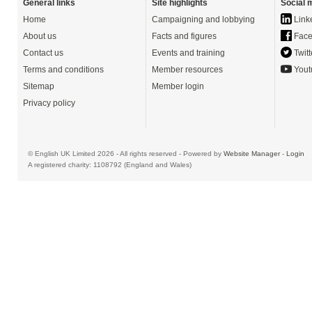
General links
Site highlights
Social 
Home
Campaigning and lobbying
Link
About us
Facts and figures
Face
Contact us
Events and training
Twitt
Terms and conditions
Member resources
Yout
Sitemap
Member login
Privacy policy
© English UK Limited 2026 - All rights reserved - Powered by
Website Manager
-
Login
A registered charity: 1108792 (England and Wales)