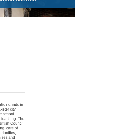
lish stands in
xeter city
re school
t teaching. The
ritish Council
ng, care of
rtunities,
mises and