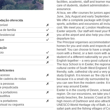
facilities, academic, staff and learner 
care of students, student administration 
assurance.
At Isca, we offer courses for juniors age
June, July, August and early September.
We offer a complete package with Engli
odação oferecida
sports, activities and excursions all incl
onível
cost. We meet you at: London Heathrow,
a de família
Exeter airports. Our staff will meet your fl
esidencial
you at the airport and also help you che
departure too.
gue
The Principal organises accommodation
homes for you and visits and inspects a
zação
herself. You can choose to have a singl
pio
room with a friend, or a twin room with a
student of a different nationality so you
English together – a very good cultural 
The Isca School is in Exeter, the regiona
cultural centre of South West England. E
eficientes
friendly, safe, cathedral city and a very 
 acesso
study English. It is known as ‘the city in 
de cadeira de rodas
because it is a small city surrounded by 
you can see from the modern centre. It is
ara pessoas
your way around Exeter.
e prejudicada
Exeter is in the county of Devon, a beaut
ra portadores
region. On our excursions, we take you to
auditiva
sandy beaches, the Jurassic Coast at S
ra portadores
high moors of Dartmoor and also attracti
 visual ou cegueira
UNESCO World Heritage city of Bath, Lon
safari park and the fishing villages of C