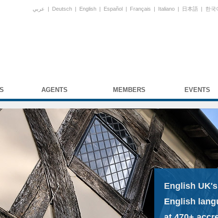
عربي
|
Deutsch
|
English
|
Español
|
Français
|
Italiano
|
日本語
|
한국
S
AGENTS
MEMBERS
EVENTS
English UK's
English lang
at 470+ accr