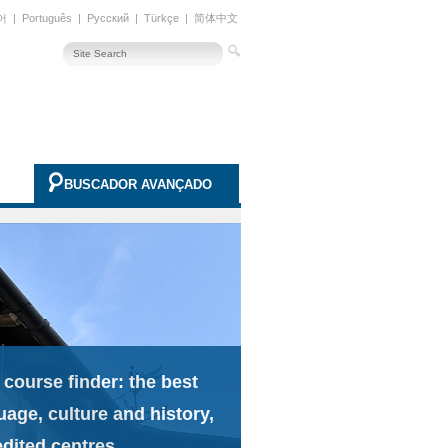
어
|
Português
|
Русский
|
Türkçe
|
简体中文
BUSCADOR AVANÇADO
 course finder: the best
uage, culture and history,
edited centres