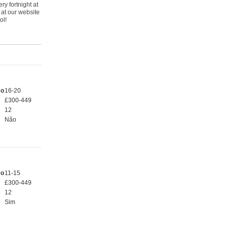
y fortnight at
 at our website
ol!
so
16-20
£300-449
12
Não
so
11-15
£300-449
12
Sim