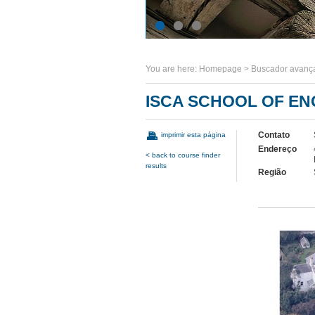
You are here:
Homepage
>
Buscador avanç
ISCA SCHOOL OF EN
Contato
imprimir esta página
Endereço
< back to course finder
results
Região