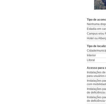
Tipo de acom
Nenhuma disp
Estadia em cas
Campus e/ou R
Hotel ou Alber
Tipo de locali
Cidade/municí
Interior
Litoral
Acesso para d
Instalações de
para usuários 
Instalações p
com mobilidad
Instalações pa
de deficiência 
Instalações pa
de deficiência