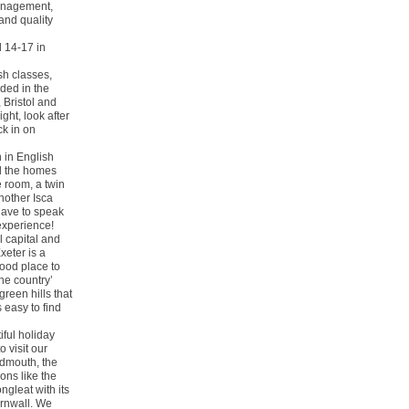
management,
and quality
d 14-17 in
sh classes,
uded in the
 Bristol and
ight, look after
ck in on
 in English
ll the homes
e room, a twin
nother Isca
 have to speak
experience!
l capital and
xeter is a
good place to
the country’
green hills that
 easy to find
iful holiday
 visit our
idmouth, the
ons like the
gleat with its
ornwall. We