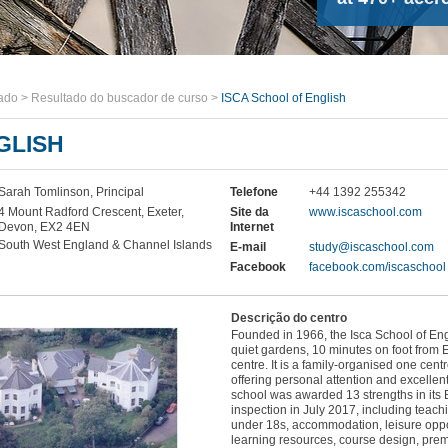
ado
>
Resultado do buscador de curso
>
ISCA School of English
GLISH
Sarah Tomlinson, Principal
Telefone
+44 1392 255342
4 Mount Radford Crescent, Exeter,
Site da
www.iscaschool.com
Devon, EX2 4EN
Internet
South West England & Channel Islands
E-mail
study@iscaschool.com
Facebook
facebook.com/iscaschool
Descrição do centro
Founded in 1966, the Isca School of Eng
quiet gardens, 10 minutes on foot from E
centre. It is a family-organised one cent
offering personal attention and excellen
school was awarded 13 strengths in its B
inspection in July 2017, including teachi
under 18s, accommodation, leisure oppo
learning resources, course design, pre