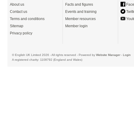
About us
Facts and figures
Face
Contact us
Events and training
Twitt
Terms and conditions
Member resources
Yout
Sitemap
Member login
Privacy policy
© English UK Limited 2026 - All rights reserved - Powered by
Website Manager
-
Login
A registered charity: 1108792 (England and Wales)