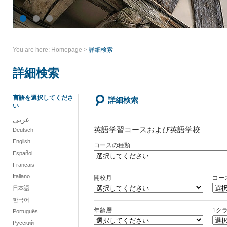
You are here:
Homepage
>
詳細検索
詳細検索
言語を選択してくださ
詳細検索
い
عربي
英語学習コースおよび英語学校
Deutsch
English
コースの種類
Español
Français
Italiano
開校月
コー
日本語
한국어
年齢層
1ク
Português
Русский