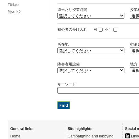
Türkçe
週当たり授業時間
授業
简体中文
初心者の受け入れ
可
不可
所在地
宿泊
障害者用設備
地方
キーワード
General links
Site highlights
Social 
Home
Campaigning and lobbying
Link