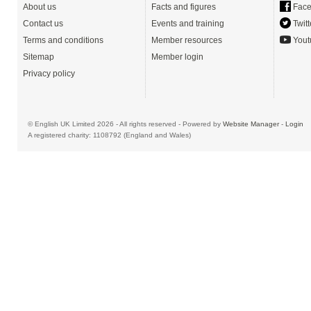
About us
Facts and figures
Face
Contact us
Events and training
Twitt
Terms and conditions
Member resources
Yout
Sitemap
Member login
Privacy policy
© English UK Limited 2026 - All rights reserved - Powered by
Website Manager
-
Login
A registered charity: 1108792 (England and Wales)