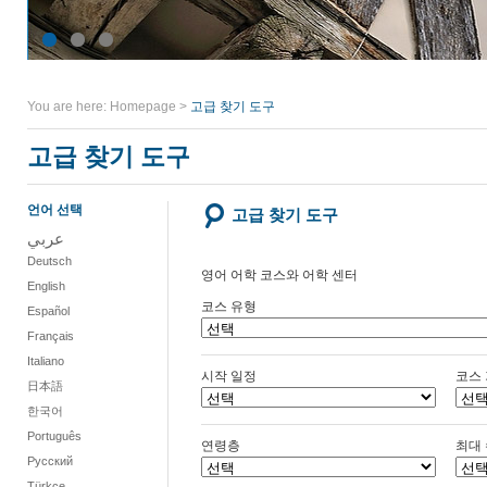
You are here:
Homepage
>
고급 찾기 도구
고급 찾기 도구
언어 선택
고급 찾기 도구
عربي
Deutsch
영어 어학 코스와 어학 센터
English
코스 유형
Español
Français
Italiano
시작 일정
코스
日本語
한국어
Português
연령층
최대
Русский
Türkçe