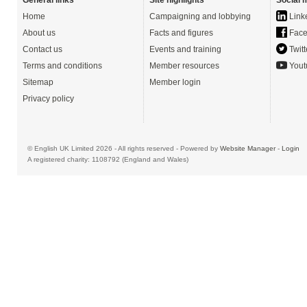
General links
Site highlights
Social 
Home
Campaigning and lobbying
Link
About us
Facts and figures
Face
Contact us
Events and training
Twitt
Terms and conditions
Member resources
Yout
Sitemap
Member login
Privacy policy
© English UK Limited 2026 - All rights reserved - Powered by
Website Manager
-
Login
A registered charity: 1108792 (England and Wales)