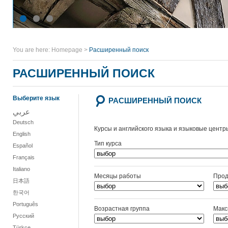
You are here:
Homepage
>
Расширенный поиск
РАСШИРЕННЫЙ ПОИСК
Выберите язык
РАСШИРЕННЫЙ ПОИСК
عربي
Deutsch
Курсы и английского языка и языковые центр
English
Тип курса
Español
Français
Italiano
Месяцы работы
Прод
日本語
한국어
Português
Возрастная группа
Макс
Русский
Türkçe