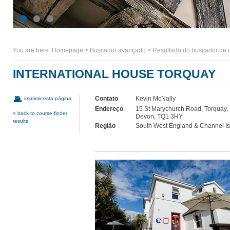
You are here:
Homepage
>
Buscador avançado
>
Resultado do buscador de 
INTERNATIONAL HOUSE TORQUAY
Contato
Kevin McNally
imprimir esta página
Endereço
15 St Marychurch Road, Torquay,
< back to course finder
Devon, TQ1 3HY
results
Região
South West England & Channel I