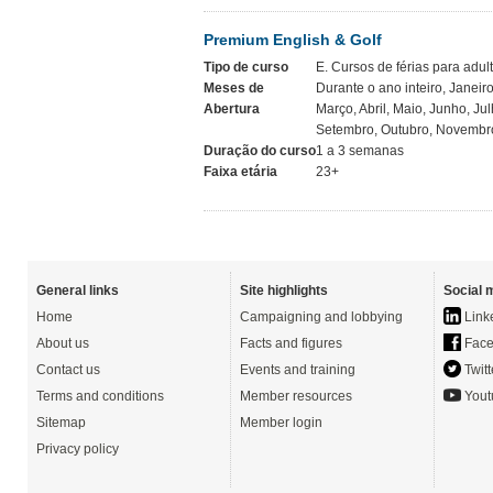
Premium English & Golf
Tipo de curso
E. Cursos de férias para adul
Meses de
Durante o ano inteiro, Janeiro
Abertura
Março, Abril, Maio, Junho, Jul
Setembro, Outubro, Novembr
Duração do curso
1 a 3 semanas
Faixa etária
23+
General links
Site highlights
Social 
Home
Campaigning and lobbying
Link
About us
Facts and figures
Face
Contact us
Events and training
Twitt
Terms and conditions
Member resources
Yout
Sitemap
Member login
Privacy policy