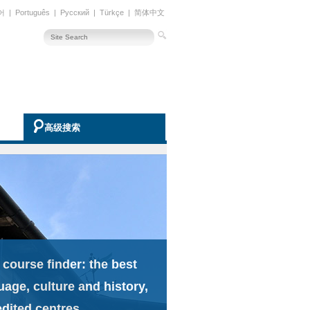
어
|
Português
|
Русский
|
Türkçe
|
简体中文
高级搜索
 course finder: the best
uage, culture and history,
edited centres