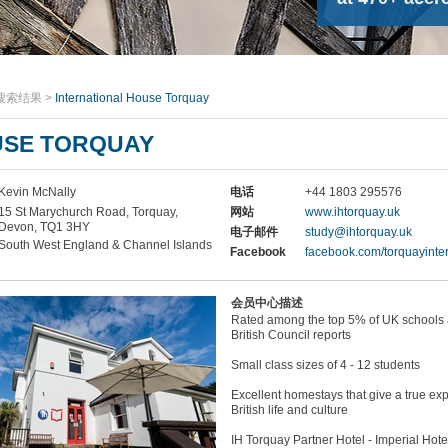
搜索结果
>
International House Torquay
USE TORQUAY
Kevin McNally
电话
+44 1803 295576
15 St Marychurch Road, Torquay,
网站
www.ihtorquay.uk
Devon, TQ1 3HY
电子邮件
study@ihtorquay.uk
South West England & Channel Islands
Facebook
facebook.com/torquayinte
会员中心描述
Rated among the top 5% of UK schools 
British Council reports
Small class sizes of 4 - 12 students
Excellent homestays that give a true ex
British life and culture
IH Torquay Partner Hotel - Imperial Hotel