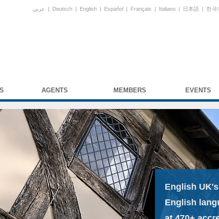
عربي
|
Deutsch
|
English
|
Español
|
Français
|
Italiano
|
日本語
|
한국
S
AGENTS
MEMBERS
EVENTS
English UK's
English lang
at 470+ accr