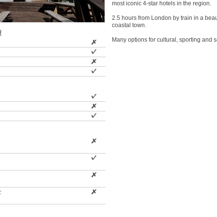
most iconic 4-star hotels in the region.
2.5 hours from London by train in a beaut
coastal town.
型
Many options for cultural, sporting and so
士