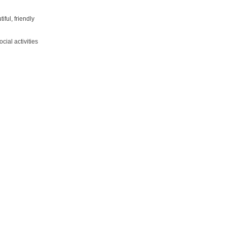
iful, friendly
cial activities