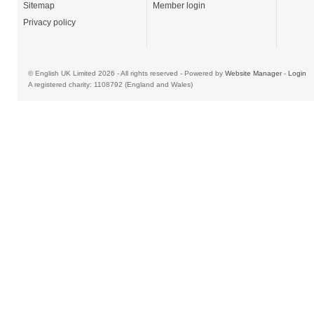
Sitemap
Member login
Privacy policy
© English UK Limited 2026 - All rights reserved - Powered by
Website Manager
-
Login
A registered charity: 1108792 (England and Wales)