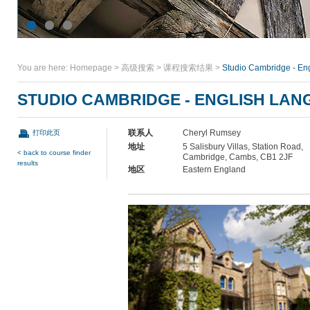
You are here:
Homepage
>
高级搜索
>
课程搜索结果
>
Studio Cambridge - En
STUDIO CAMBRIDGE - ENGLISH LA
联系人
Cheryl Rumsey
打印此页
地址
5 Salisbury Villas, Station Road,
< back to course finder
Cambridge, Cambs, CB1 2JF
results
地区
Eastern England