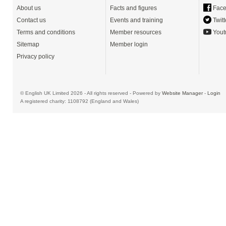
About us
Facts and figures
Face
Contact us
Events and training
Twitt
Terms and conditions
Member resources
Yout
Sitemap
Member login
Privacy policy
© English UK Limited 2026 - All rights reserved - Powered by
Website Manager
-
Login
A registered charity: 1108792 (England and Wales)