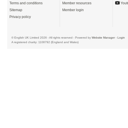
Terms and conditions
Member resources
Yout
Sitemap
Member login
Privacy policy
© English UK Limited 2026 - All rights reserved - Powered by
Website Manager
-
Login
A registered charity: 1108792 (England and Wales)