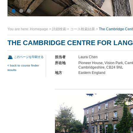
You are here:
Homepage
>
詳細検索
>
コース検索結果
>
The Cambridge Cent
THE CAMBRIDGE CENTRE FOR LAN
担当者
Laura Chen
このページを印刷する
所在地
Pioneer House, Vision Park, Cam
< back to course finder
Cambridgeshire, CB24 9NL
results
地方
Eastern England