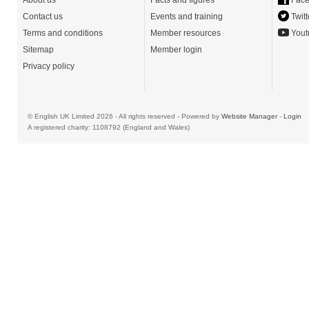
About us
Facts and figures
Face
Contact us
Events and training
Twitt
Terms and conditions
Member resources
Yout
Sitemap
Member login
Privacy policy
© English UK Limited 2026 - All rights reserved - Powered by
Website Manager
-
Login
A registered charity: 1108792 (England and Wales)