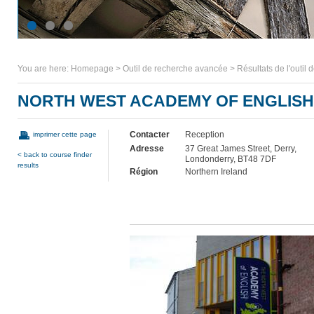
You are here:
Homepage
>
Outil de recherche avancée
>
Résultats de l'outil
NORTH WEST ACADEMY OF ENGLISH
Contacter
Reception
imprimer cette page
Adresse
37 Great James Street, Derry,
< back to course finder
Londonderry, BT48 7DF
results
Région
Northern Ireland