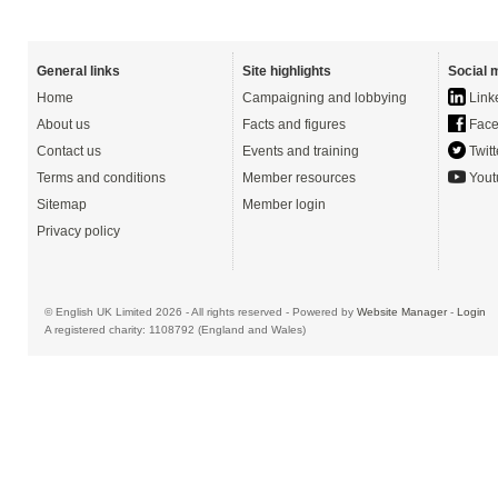
General links
Site highlights
Social 
Home
Campaigning and lobbying
Link
About us
Facts and figures
Face
Contact us
Events and training
Twitt
Terms and conditions
Member resources
Yout
Sitemap
Member login
Privacy policy
© English UK Limited 2026 - All rights reserved - Powered by
Website Manager
-
Login
A registered charity: 1108792 (England and Wales)