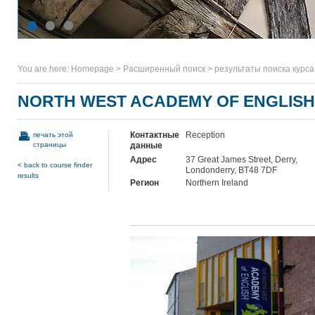
You are here:
Homepage
>
Расширенный поиск
>
результаты поиска курса
NORTH WEST ACADEMY OF ENGLISH
Контактные
Reception
печать этой
страницы
данные
Адрес
37 Great James Street, Derry,
< back to course finder
Londonderry, BT48 7DF
results
Регион
Northern Ireland