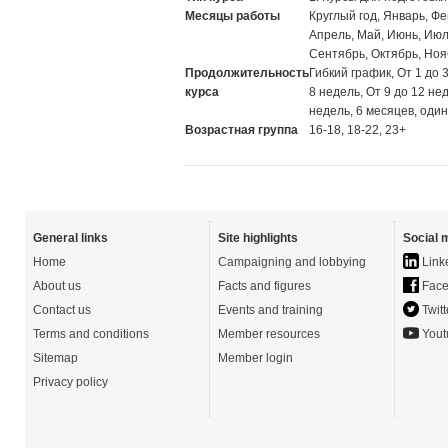
Месяцы работы
Круглый год, Январь, Фе
Апрель, Май, Июнь, Июль
Сентябрь, Октябрь, Ноя
Продолжительность
Гибкий график, От 1 до 
курса
8 недель, От 9 до 12 не
недель, 6 месяцев, один
Возрастная группа
16-18, 18-22, 23+
General links
Site highlights
Social 
Home
Campaigning and lobbying
Link
About us
Facts and figures
Face
Contact us
Events and training
Twitt
Terms and conditions
Member resources
Yout
Sitemap
Member login
Privacy policy