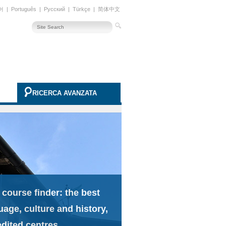
어
|
Português
|
Русский
|
Türkçe
|
简体中文
RICERCA AVANZATA
 course finder: the best
uage, culture and history,
edited centres