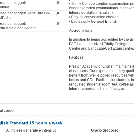
esso per soggetti
• Trinity College London examination pr
motorie
classes (graded examinations in spoke
Integrated skills in English)
cesso per soggetti &line_break%
• English conversation classes
ell'udito
• Ladies only General English
esso per soggetti
della vista o non vedenti
Accreditations
In addition to being accredited by the Br
PAE is an authorized Trinity College L
Centre and LanguageCert Exam centre.
Facilities
Preston Academy of English maintains 
classrooms. Our experienced, fully quali
benefit from, well-stocked resources wit
books and CDs. Facilities for students i
renovated students’ room; tea, coffee as
internet access and a self-study area.
ul corso
lish Standard 15 hours a week
A. Inglese generale e intensivo
Orario del corso