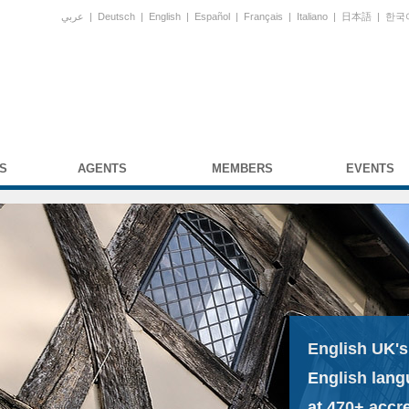
عربي
|
Deutsch
|
English
|
Español
|
Français
|
Italiano
|
日本語
|
한국
S
AGENTS
MEMBERS
EVENTS
English UK's
English lang
at 470+ accr