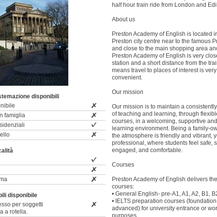
half hour train ride from London and Ed
About us
Preston Academy of English is located in
Preston city centre near to the famous 
and close to the main shopping area and
Preston Academy of English is very clos
station and a short distance from the tra
means travel to places of interest is ver
convenient.
Our mission
istemazione disponibili
nibile
Our mission is to maintain a consistentl
of teaching and learning, through flexib
n famiglia
courses, in a welcoming, supportive and
idenziali
learning environment. Being a family-o
ello
the atmosphere is friendly and vibrant, 
professional, where students feel safe, 
engaged, and comfortable.
calità
Courses
ima
Preston Academy of English delivers the
courses:
• General English- pre-A1, A1, A2, B1, B
li disponibile
• IELTS preparation courses (foundation
esso per soggetti
advanced) for university entrance or wo
a a rotella.
purposes