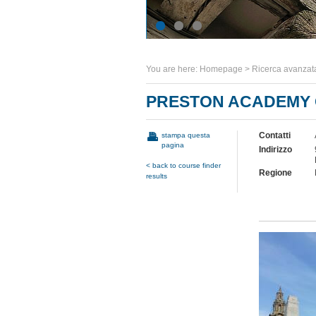
You are here:
Homepage
>
Ricerca avanzat
PRESTON ACADEMY 
Contatti
stampa questa
pagina
Indirizzo
< back to course finder
Regione
results