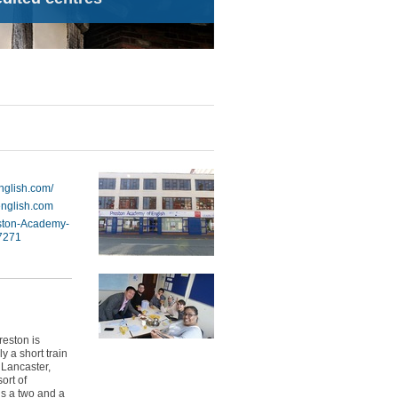
glish.com/
nglish.com
ston-Academy-
7271
reston is
y a short train
 Lancaster,
ort of
is a two and a