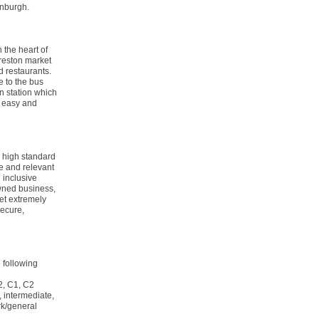
inburgh.
 the heart of
Preston market
 restaurants.
e to the bus
in station which
y easy and
y high standard
le and relevant
 inclusive
wned business,
yet extremely
secure,
 following
2, C1, C2
, intermediate,
rk/general