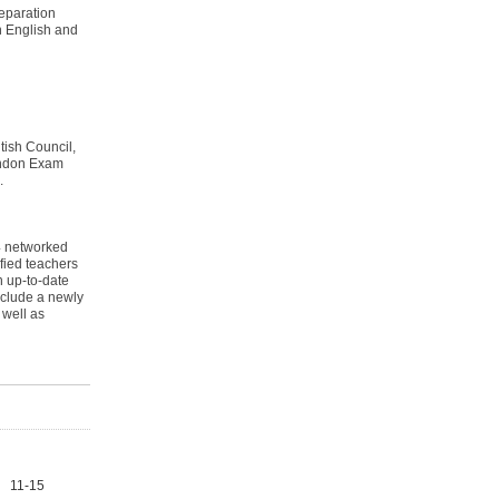
eparation
n English and
itish Council,
ondon Exam
.
4 networked
fied teachers
h up-to-date
nclude a newly
 well as
11-15