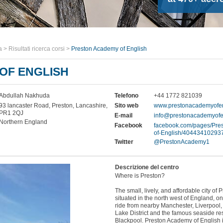
a
>
Risultati ricerca corsi
>
Preston Academy of English
OF ENGLISH
Abdullah Nakhuda
Telefono
+44 1772 821039
93 lancaster Road, Preston, Lancashire,
Sito web
www.prestonacademyofen
PR1 2QJ
E-mail
info@prestonacademyofe
Northern England
Facebook
facebook.com/pages/Pre
of-English/40443410293
Twitter
@PrestonAcademy1
Descrizione del centro
Where is Preston?
The small, lively, and affordable city of P
situated in the north west of England, onl
ride from nearby Manchester, Liverpool,
Lake District and the famous seaside res
Blackpool. Preston Academy of English 