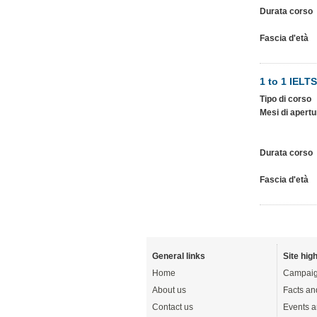
Durata corso
Fascia d'età
1 to 1 IELT
Tipo di corso
Mesi di apertu
Durata corso
Fascia d'età
General links
Site high
Home
Campaig
About us
Facts an
Contact us
Events a