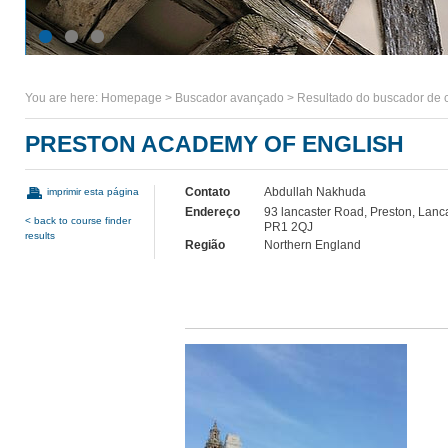
You are here:
Homepage
>
Buscador avançado
>
Resultado do buscador de 
PRESTON ACADEMY OF ENGLISH
Contato
Abdullah Nakhuda
imprimir esta página
Endereço
93 lancaster Road, Preston, Lanc
< back to course finder
PR1 2QJ
results
Região
Northern England