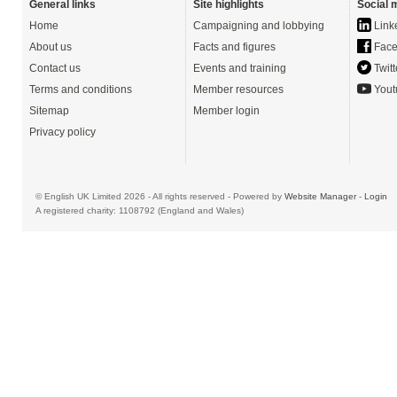
General links
Site highlights
Social 
Home
Campaigning and lobbying
Link
About us
Facts and figures
Face
Contact us
Events and training
Twitt
Terms and conditions
Member resources
Yout
Sitemap
Member login
Privacy policy
© English UK Limited 2026 - All rights reserved - Powered by
Website Manager
-
Login
A registered charity: 1108792 (England and Wales)