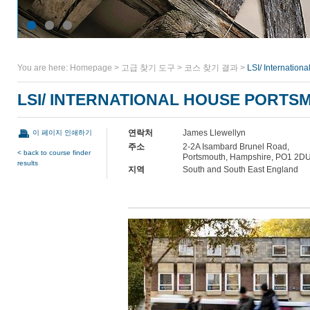
You are here:
Homepage
>
고급 찾기 도구
>
코스 찾기 결과
>
LSI/ Internation
LSI/ INTERNATIONAL HOUSE PORTS
연락처
James Llewellyn
이 페이지 인쇄하기
주소
2-2A Isambard Brunel Road,
< back to course finder
Portsmouth, Hampshire, PO1 2D
results
지역
South and South East England