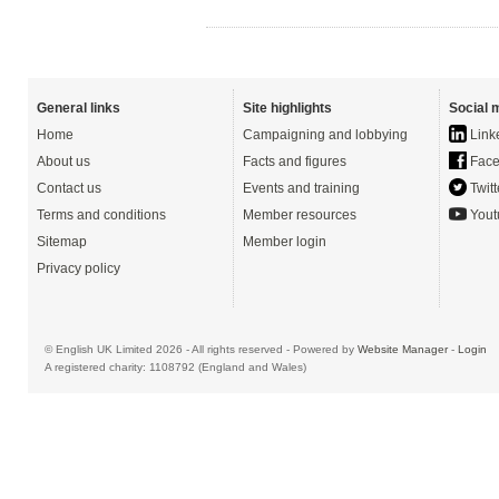
General links
Site highlights
Social 
Home
Campaigning and lobbying
Link
About us
Facts and figures
Face
Contact us
Events and training
Twitt
Terms and conditions
Member resources
Yout
Sitemap
Member login
Privacy policy
© English UK Limited 2026 - All rights reserved - Powered by
Website Manager
-
Login
A registered charity: 1108792 (England and Wales)