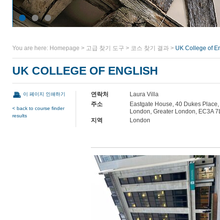
You are here:
Homepage
>
고급 찾기 도구
>
코스 찾기 결과
>
UK College of E
UK COLLEGE OF ENGLISH
연락처
Laura Villa
이 페이지 인쇄하기
주소
Eastgate House, 40 Dukes Place,
< back to course finder
London, Greater London, EC3A 7
results
지역
London