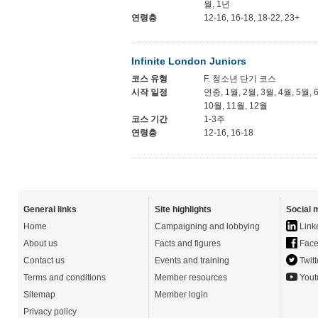
월, 1년
연령층
12-16, 16-18, 18-22, 23+
Infinite London Juniors
코스 유형
F. 청소년 단기 코스
시작 일정
연중, 1월, 2월, 3월, 4월, 5월, 
10월, 11월, 12월
코스 기간
1-3주
연령층
12-16, 16-18
General links
Site highlights
Social 
Home
Campaigning and lobbying
Link
About us
Facts and figures
Face
Contact us
Events and training
Twitt
Terms and conditions
Member resources
Yout
Sitemap
Member login
Privacy policy