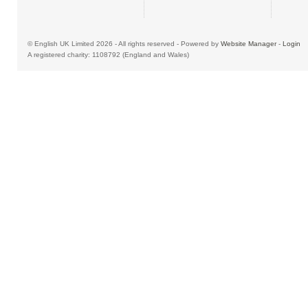
© English UK Limited 2026 - All rights reserved - Powered by
Website Manager
-
Login
A registered charity: 1108792 (England and Wales)