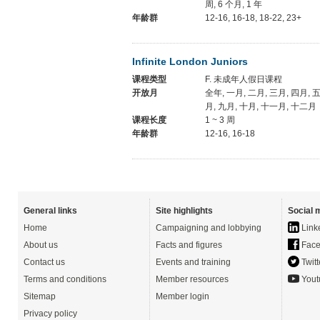
周, 6 个月, 1 年
年龄群
12-16, 16-18, 18-22, 23+
Infinite London Juniors
课程类型
F. 未成年人假日课程
开放月
全年, 一月, 二月, 三月, 四月, 五
月, 九月, 十月, 十一月, 十二月
课程长度
1 ~ 3 周
年龄群
12-16, 16-18
General links
Site highlights
Social 
Home
Campaigning and lobbying
Link
About us
Facts and figures
Face
Contact us
Events and training
Twitt
Terms and conditions
Member resources
Yout
Sitemap
Member login
Privacy policy