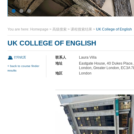
You are here:
Homepage
>
高级搜索
>
课程搜索结果
>
UK College of English
UK COLLEGE OF ENGLISH
联系人
Laura Villa
打印此页
地址
Eastgate House, 40 Dukes Place,
< back to course finder
London, Greater London, EC3A 7
results
地区
London