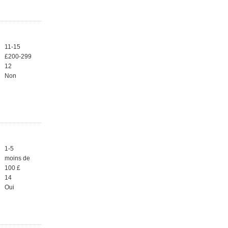
11-15
£200-299
12
Non
1-5
moins de
100 £
14
Oui