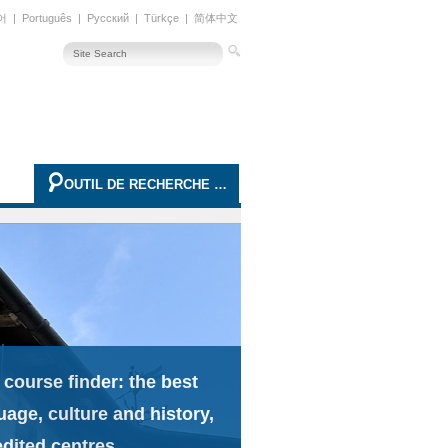
어
|
Português
|
Русский
|
Türkçe
|
简体中文
OUTIL DE RECHERCHE AVANCÉE
 course finder: the best
uage, culture and history,
edited centres