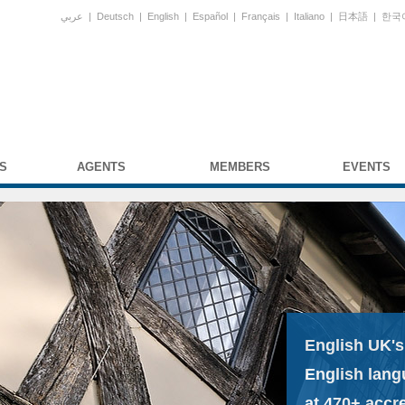
عربي
|
Deutsch
|
English
|
Español
|
Français
|
Italiano
|
日本語
|
한국
S
AGENTS
MEMBERS
EVENTS
English UK's
English lang
at 470+ accr