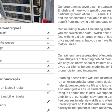
Our programmes cover exam preparatio
English and more work specific courses
particularly proud of our IELTS and O
and the scholarships available to help a
benefit from improving their language sk
gement proposé
Our incredibly flexible timetabling syst
ilité
you can switch time slots , switch online
face with no extra charges or loss of hour
price model means that you can have th
ésidentiel
that you need.
rge
Our trainers have a great deal of exper
than 200 years of teaching behind them
le
We only use native speaker trainers as 
gives our clients the best modelling for t
pronunciation and intonation.
Learning doesn’t stop with end of forma
ux handicapés
run an extracurricular programme desig
help student experience life and leisure 
en fauteuil roulant
also arranged to ensure students benefi
living in London has to offer. We support
à mobilité réduite
ambitions of our students by running c.v
free courses in interview skills and offer
university fairs so that students can bene
ants
directly to their potential future universit