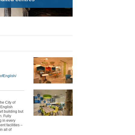
fEnglish/
he City of
 English
rt building but
n. Fully
g in every
nt facilities –
n all of