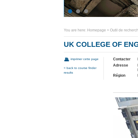
You are here:
Homepage
>
Outil de recher
UK COLLEGE OF ENG
Contacter
imprimer cette page
Adresse
< back to course finder
results
Région