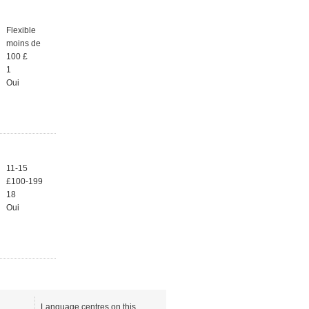
Flexible
moins de
100 £
1
Oui
11-15
£100-199
18
Oui
Language centres on this