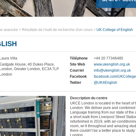
che avancée
>
Résultats de l'outil de recherche d'un cours
>
UK College of English
LISH
Laura Villa
Téléphone
+44 20 77346485
Eastgate House, 40 Dukes Place,
Site Web
www.ukenglish.org.uk
London, Greater London, EC3A 7LP
Courriel
info@ukenglish.org.uk
London
Facebook
facebook.com/UKCollegeo
Twitter
@UK4English
Description du centre
UKCE London is located in the heart of t
London. We deliver pure and combined
Language training from our state of the a
a short walk from Liverpool Street Statio
refurbished in 2019, with air-conditionin
room, wi-fi throughout and amazing stude
there couldn’t be a better place to study i
London.