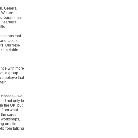
n, General
. We are
ET programmes
ll learners
ills
em means that
 and face to
s. Our flexi-
e timetable
ience with more
 as a group.
we believe that
heir
l classes – we
ned not only to
in the UK, but
t from what
 the career
. workshops,
ing on-site
fit from talking
y