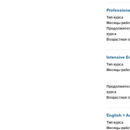
Professiona
Тип курса
Месяцы рабо
Продолжител
курса
Возрастная г
Intensive E
Тип курса
Месяцы рабо
Продолжител
курса
Возрастная г
English + A
Тип курса
Месяцы рабо