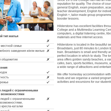
Since 1970 the College has had an inte
reputation for quality. The choice of cou
general English, exam preparation, aca
teacher development, English for indivi
English +, tailor-made group programm
booster lessons.
Hilderstone has excellent facilities thro
College and a Multimedia Learning Cen
computers, a digital listening centre, libr
й тип жилья
materials and free internet access.
Hilderstone is located in the beautiful s
 местной семье
Broadstairs, just 80 minutes to London 
чебного заведения и/или жилые
train. Broadstairs is small and friendly a
perfect location in which to study. The t
и общежитие
area offers golden sandy beaches, a var
cafes, bars, sports facilities, museums, a
a wide range of attractions and entertai
жения
родок
We offer homestay accommodation with 
тность
hosts and we organise a varied program
activities and excursions for our students
ережье
я людей с ограниченными
 возможностями
 людей с ограниченными
возможностями,
 кресла-каталки