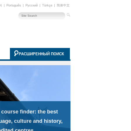
어
|
Português
|
Русский
|
Türkçe
|
简体中文
РАСШИРЕННЫЙ ПОИСК
 course finder: the best
uage, culture and history,
edited centres