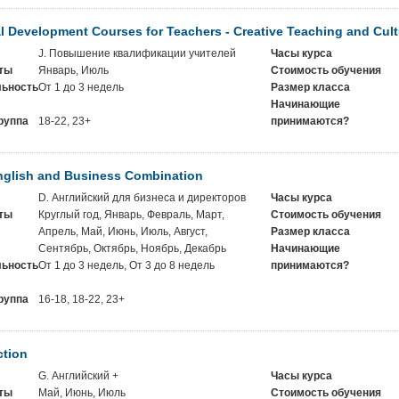
l Development Courses for Teachers - Creative Teaching and Cult
J. Повышение квалификации учителей
Часы курса
ты
Январь, Июль
Стоимость обучения
ьность
От 1 до 3 недель
Размер класса
Начинающие
руппа
18-22, 23+
принимаются?
nglish and Business Combination
D. Английский для бизнеса и директоров
Часы курса
ты
Круглый год, Январь, Февраль, Март,
Стоимость обучения
Апрель, Май, Июнь, Июль, Август,
Размер класса
Сентябрь, Октябрь, Ноябрь, Декабрь
Начинающие
ьность
От 1 до 3 недель, От 3 до 8 недель
принимаются?
руппа
16-18, 18-22, 23+
ction
G. Английский +
Часы курса
ты
Май, Июнь, Июль
Стоимость обучения