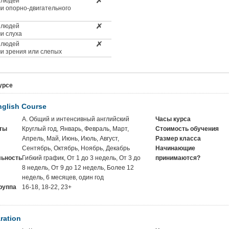
 людей
и опорно-двигательного
 людей
и слуха
 людей
и зрения или слепых
урсе
nglish Course
A. Общий и интенсивный английский
Часы курса
ты
Круглый год, Январь, Февраль, Март,
Стоимость обучения
Апрель, Май, Июнь, Июль, Август,
Размер класса
Сентябрь, Октябрь, Ноябрь, Декабрь
Начинающие
ьность
Гибкий график, От 1 до 3 недель, От 3 до
принимаются?
8 недель, От 9 до 12 недель, Более 12
недель, 6 месяцев, один год
руппа
16-18, 18-22, 23+
ration