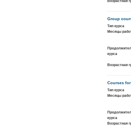
Возрастная г
Group cours
Тип курса
Месяцы рабо
Продолжител
курса
Возрастная г
Courses fo
Тип курса
Месяцы рабо
Продолжител
курса
Возрастная г