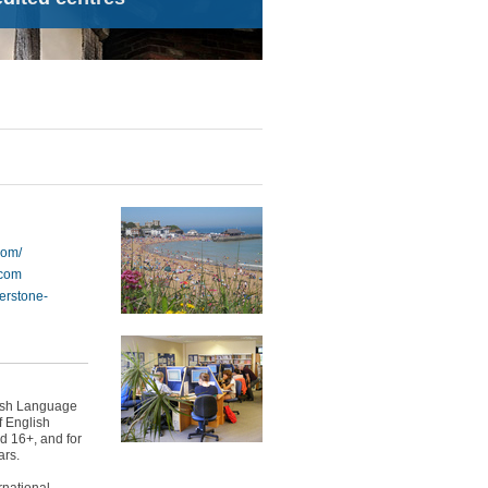
com/
.com
erstone-
lish Language
f English
d 16+, and for
ars.