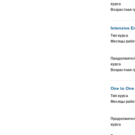
курса
Возрастная г
Intensive E
Тип курса
Месяцы рабо
Продолжител
курса
Возрастная г
One to One
Тип курса
Месяцы рабо
Продолжител
курса