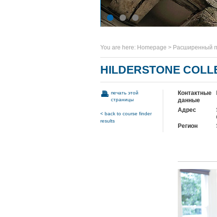
You are here:
Homepage
>
Расширенный п
HILDERSTONE COLL
Контактные
печать этой
страницы
данные
Адрес
< back to course finder
results
Регион