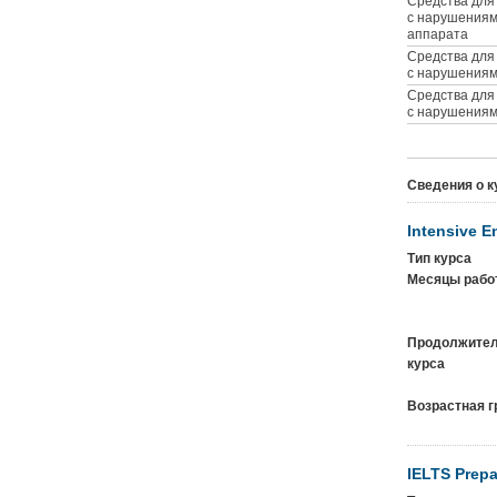
Средства для
с нарушениям
аппарата
Средства для
с нарушениям
Средства для
с нарушениям
Сведения о к
Intensive E
Тип курса
Месяцы рабо
Продолжител
курса
Возрастная г
IELTS Prepa