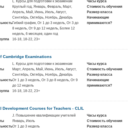
L. Курсы для подготовки к экзаменам
Часы курса
ты
Круглый год, Январь, Февраль, Март,
Стоимость обучения
Апрель, Май, Июнь, Июль, Август,
Размер класса
Сентябрь, Октябрь, Ноябрь, Декабрь
Начинающие
ьность
Гибкий график, От 1 до 3 недель, От 3 до
принимаются?
8 недель, От 9 до 12 недель, Более 12
недель, 6 месяцев, один год
руппа
16-18, 18-22, 23+
of Cambridge Examinations
L. Курсы для подготовки к экзаменам
Часы курса
ты
Март, Апрель, Май, Июнь, Июль, Август,
Стоимость обучения
Сентябрь, Октябрь, Ноябрь, Декабрь
Размер класса
ьность
От 1 до 3 недель, От 3 до 8 недель, От 9
Начинающие
до 12 недель
принимаются?
руппа
16-18, 18-22, 23+
l Development Courses for Teachers - CLIL
J. Повышение квалификации учителей
Часы курса
ты
Январь, Июль
Стоимость обучения
ьность
От 1 до 3 недель
Размер класса