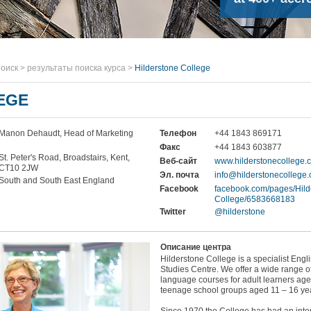
оиск
>
результаты поиска курса
>
Hilderstone College
EGE
Manon Dehaudt, Head of Marketing
Телефон
+44 1843 869171
Факс
+44 1843 603877
St. Peter's Road, Broadstairs, Kent,
Веб-сайт
www.hilderstonecollege.
CT10 2JW
Эл. почта
info@hilderstonecollege
South and South East England
Facebook
facebook.com/pages/Hild
College/6583668183
Twitter
@hilderstone
Описание центра
Hilderstone College is a specialist Eng
Studies Centre. We offer a wide range o
language courses for adult learners age
teenage school groups aged 11 – 16 ye