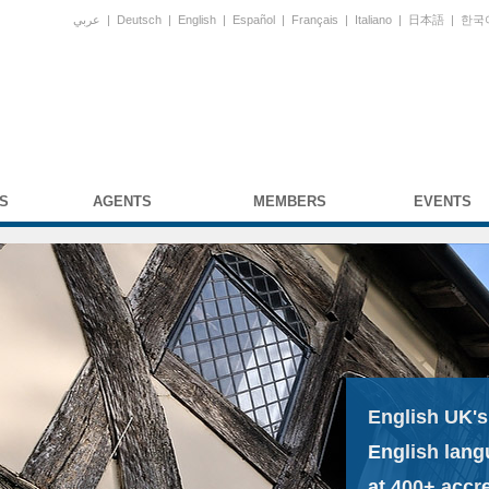
عربي
|
Deutsch
|
English
|
Español
|
Français
|
Italiano
|
日本語
|
한국
S
AGENTS
MEMBERS
EVENTS
English UK's
English lang
at 400+ accr