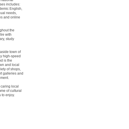
rnational
rses includes:
demic English,
dual needs,
es and online
ughout the
tre with
ary, study
easide town of
by high-speed
nd is the
own and local
iety of shops,
rt galleries and
nment.
caring local
me of cultural
 to enjoy.