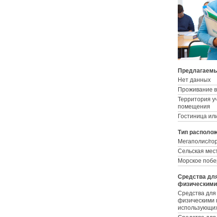
Предлагаемы
Нет данных
Проживание в
Территория у
помещения
Гостиница ил
Тип располо
Мегаполис/го
Сельская мес
Морское поб
Средства дл
физическими
Средства для
физическими 
использующих