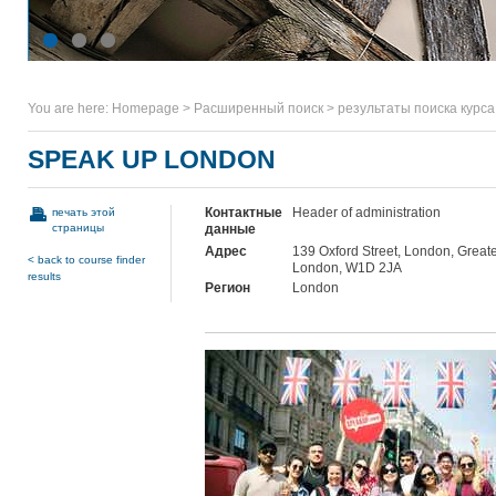
You are here:
Homepage
>
Расширенный поиск
>
результаты поиска курса
SPEAK UP LONDON
Контактные
Header of administration
печать этой
страницы
данные
Адрес
139 Oxford Street, London, Great
< back to course finder
London, W1D 2JA
results
Регион
London