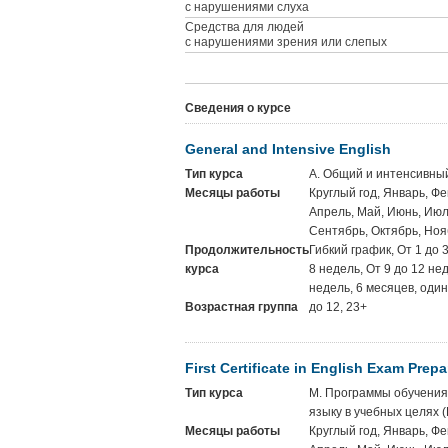
с нарушениями слуха
Средства для людей
с нарушениями зрения или слепых
Сведения о курсе
General and Intensive English
Тип курса
A. Общий и интенсивны
Месяцы работы
Круглый год, Январь, Фе
Апрель, Май, Июнь, Июль
Сентябрь, Октябрь, Ноя
Продолжительность
Гибкий график, От 1 до 
курса
8 недель, От 9 до 12 не
недель, 6 месяцев, один
Возрастная группа
до 12, 23+
First Certificate in English Exam Prep
Тип курса
M. Программы обучения
языку в учебных целях 
Месяцы работы
Круглый год, Январь, Фе