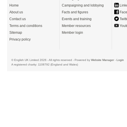
Home
Campaigning and lobbying
Link
About us
Facts and figures
Face
Contact us
Events and training
Twitt
Terms and conditions
Member resources
Yout
Sitemap
Member login
Privacy policy
© English UK Limited 2026 - All rights reserved - Powered by
Website Manager
-
Login
A registered charity: 1108792 (England and Wales)