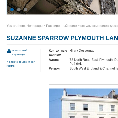
You are here:
Homepage
>
Расширенный поиск
>
результаты поиска курса
SUZANNE SPARROW PLYMOUTH LA
Контактные
Hilary Desvernay
печать этой
страницы
данные
Адрес
72 North Road East, Plymouth, D
< back to course finder
PL4 6AL
results
Регион
South West England & Channel I