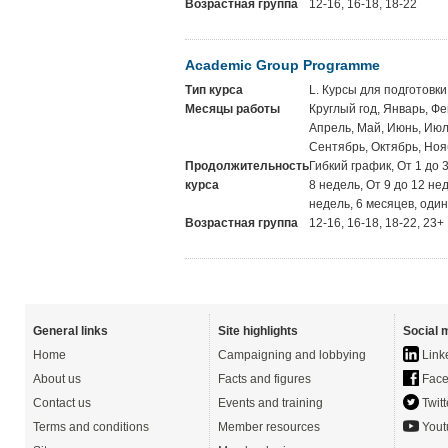
Возрастная группа
12-16, 16-18, 18-22
Academic Group Programme
Тип курса
L. Курсы для подготовки
Месяцы работы
Круглый год, Январь, Фе
Апрель, Май, Июнь, Июль
Сентябрь, Октябрь, Ноя
Продолжительность
Гибкий график, От 1 до 
курса
8 недель, От 9 до 12 не
недель, 6 месяцев, один
Возрастная группа
12-16, 16-18, 18-22, 23+
General links
Site highlights
Social 
Home
Campaigning and lobbying
Link
About us
Facts and figures
Face
Contact us
Events and training
Twitt
Terms and conditions
Member resources
Yout