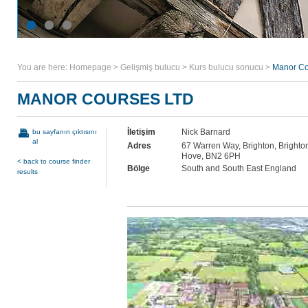
You are here:
Homepage
>
Gelişmiş bulucu
>
Kurs bulucu sonucu
>
Manor Co
MANOR COURSES LTD
İletişim
Nick Barnard
bu sayfanın çıktısını
al
Adres
67 Warren Way, Brighton, Brighto
Hove, BN2 6PH
< back to course finder
Bölge
South and South East England
results