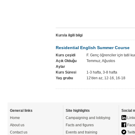
Kursla ilgili bilgi
Residential English Summer Course
Kurs çeşidi
F. Genç öğrenciler için tatil ku
Açık Olduğu
Temmuz, Ağustos
Aylar
Kurs Süresi
1-3 hafta, 3-8 hafta
Yaş grubu
12'den az, 12-16, 16-18
General links
Site highlights
Social 
Home
Campaigning and lobbying
Link
About us
Facts and figures
Face
Contact us
Events and training
Twitt