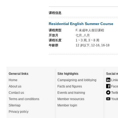
课程信息
Residential English Summer Course
课程类型
F. 未成年人假日课程
开放月
七月, 八月
课程长度
1 ~ 3 周, 3 ~ 8 周
年龄群
12 岁以下, 12-16, 16-18
General links
Site highlights
Social 
Home
Campaigning and lobbying
Link
About us
Facts and figures
Face
Contact us
Events and training
Twitt
Terms and conditions
Member resources
Yout
Sitemap
Member login
Privacy policy