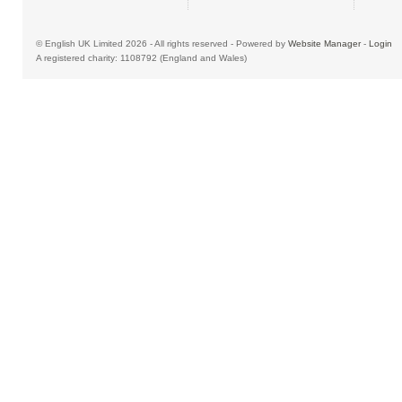
© English UK Limited 2026 - All rights reserved - Powered by
Website Manager
-
Login
A registered charity: 1108792 (England and Wales)