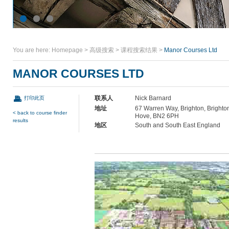
You are here:
Homepage
>
高级搜索
>
课程搜索结果
>
Manor Courses Ltd
MANOR COURSES LTD
联系人
Nick Barnard
打印此页
地址
67 Warren Way, Brighton, Brighto
< back to course finder
Hove, BN2 6PH
results
地区
South and South East England