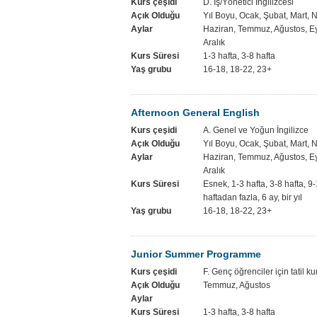
Kurs çeşidi
D. İş/Yönetici İngilizcesi
Açık Olduğu
Yıl Boyu, Ocak, Şubat, Mart, 
Aylar
Haziran, Temmuz, Ağustos, Ey
Aralık
Kurs Süresi
1-3 hafta, 3-8 hafta
Yaş grubu
16-18, 18-22, 23+
Afternoon General English
Kurs çeşidi
A. Genel ve Yoğun İngilizce
Açık Olduğu
Yıl Boyu, Ocak, Şubat, Mart, 
Aylar
Haziran, Temmuz, Ağustos, Ey
Aralık
Kurs Süresi
Esnek, 1-3 hafta, 3-8 hafta, 9-
haftadan fazla, 6 ay, bir yıl
Yaş grubu
16-18, 18-22, 23+
Junior Summer Programme
Kurs çeşidi
F. Genç öğrenciler için tatil ku
Açık Olduğu
Temmuz, Ağustos
Aylar
Kurs Süresi
1-3 hafta, 3-8 hafta