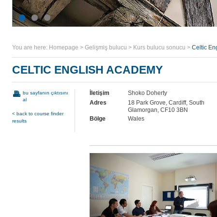
You are here:
Homepage
>
Gelişmiş bulucu
>
Kurs bulucu sonucu
>
Celtic E
CELTIC ENGLISH ACADEMY
İletişim
Shoko Doherty
bu sayfanın çıktısını
al
Adres
18 Park Grove, Cardiff, South
Glamorgan, CF10 3BN
< back to course finder
Bölge
Wales
results