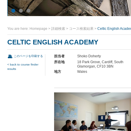
You are here:
Homepage
>
詳細検索
>
コース検索結果
>
Celtic English Acad
CELTIC ENGLISH ACADEMY
担当者
Shoko Doherty
このページを印刷する
所在地
18 Park Grove, Cardiff, South
< back to course finder
Glamorgan, CF10 3BN
results
地方
Wales