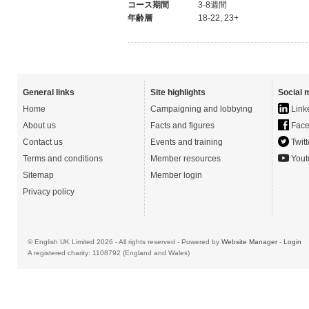
コース期間
3-8週間
年齢層
18-22, 23+
General links
Site highlights
Social 
Home
Campaigning and lobbying
Link
About us
Facts and figures
Face
Contact us
Events and training
Twitt
Terms and conditions
Member resources
Yout
Sitemap
Member login
Privacy policy
© English UK Limited 2026 - All rights reserved - Powered by
Website Manager
-
Login
A registered charity: 1108792 (England and Wales)