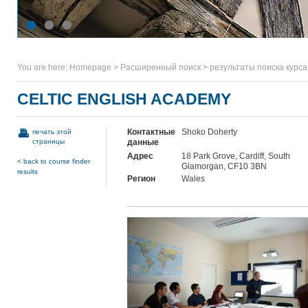
You are here:
Homepage
>
Расширенный поиск
>
результаты поиска курса
CELTIC ENGLISH ACADEMY
Контактные
Shoko Doherty
печать этой
страницы
данные
Адрес
18 Park Grove, Cardiff, South
< back to course finder
Glamorgan, CF10 3BN
results
Регион
Wales