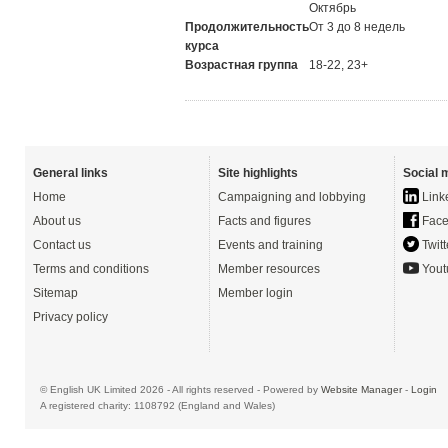
Октябрь
Продолжительность
От 3 до 8 недель
курса
Возрастная группа
18-22, 23+
General links
Site highlights
Social 
Home
Campaigning and lobbying
Link
About us
Facts and figures
Face
Contact us
Events and training
Twitt
Terms and conditions
Member resources
Yout
Sitemap
Member login
Privacy policy
© English UK Limited 2026 - All rights reserved - Powered by
Website Manager
-
Login
A registered charity: 1108792 (England and Wales)