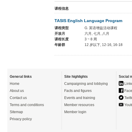
课程信息
TASIS English Language Program
课程类型
G. 英语增益活动课程
开放月
六月, 七月, 八月
课程长度
3 ~ 8 周
年龄群
12 岁以下, 12-16, 16-18
General links
Site highlights
Social 
Home
Campaigning and lobbying
Link
About us
Facts and figures
Face
Contact us
Events and training
Twitt
Terms and conditions
Member resources
Yout
Sitemap
Member login
Privacy policy