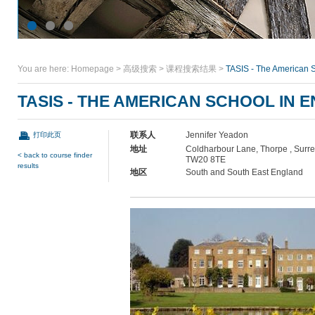
You are here:
Homepage
>
高级搜索
>
课程搜索结果
>
TASIS - The American 
TASIS - THE AMERICAN SCHOOL IN 
联系人
Jennifer Yeadon
打印此页
地址
Coldharbour Lane, Thorpe , Surre
< back to course finder
TW20 8TE
results
地区
South and South East England