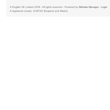
© English UK Limited 2026 - All rights reserved - Powered by
Website Manager
-
Login
A registered charity: 1108792 (England and Wales)