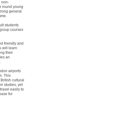
d non-
ar round young
trong general
mme.
ult students
 group courses
ed friendly and
 will learn
ing their
ides an
.
ndon airports
n. This
British cultural
ir studies, yet
travel easily to
base for