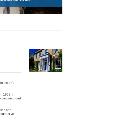
hin the ILC
in 1969, in
oldest recorded
rses and
 attractive