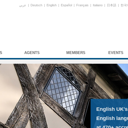
عربي
|
Deutsch
|
English
|
Español
|
Français
|
Italiano
|
日本語
|
한국
S
AGENTS
MEMBERS
EVENTS
English UK's
English lang
at 470+ accr