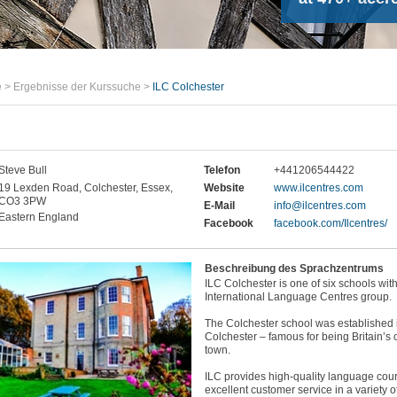
e
>
Ergebnisse der Kurssuche
>
ILC Colchester
Steve Bull
Telefon
+441206544422
19 Lexden Road, Colchester, Essex,
Website
www.ilcentres.com
CO3 3PW
E-Mail
info@ilcentres.com
Eastern England
Facebook
facebook.com/Ilcentres/
Beschreibung des Sprachzentrums
ILC Colchester is one of six schools wit
International Language Centres group.
The Colchester school was established 
Colchester – famous for being Britain’s 
town.
ILC provides high-quality language cou
excellent customer service in a variety of