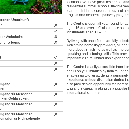
locations. We have great residential an
residential summer schools, flexible ye
learner mini-break programmes and a s
English and academic pathway progra
otenen Unterkunft
The Centre is open all year round for ad
ar
aged 16 and over. ILC also runs closed
for students aged 11 – 17.
der Wohnheim
By living with one of our carefully select
gendherberge
welcoming homestay providers, students
more about British life as well as improv
speaking and listening skills. This prov
t
important cultural immersion experience
The Centre is easily accessible from Lo
and is only 50 minutes by train to Londo
enables us to offer students a genuinely 
experience without distraction during the
 Zugang
also provides an opportunity for them to 
hrer
England’s capital, making us a popular 
international students.
 Zugang für Menschen
nkter Gehfähigkeit
 Zugang für Menschen
gen
 Zugang für Menschen
gen oder für Nichtsehende