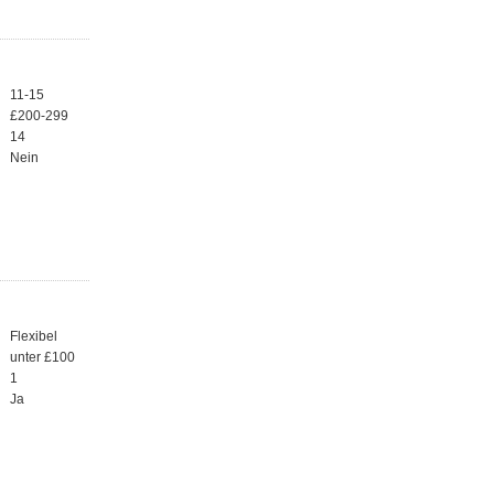
11-15
£200-299
14
Nein
Flexibel
unter £100
1
Ja