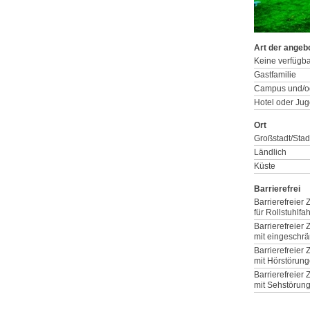
Art der angeb
Keine verfügb
Gastfamilie
Campus und/o
Hotel oder Ju
Ort
Großstadt/Stad
Ländlich
Küste
Barrierefrei
Barrierefreier
für Rollstuhlfa
Barrierefreier
mit eingeschrä
Barrierefreier
mit Hörstörun
Barrierefreier
mit Sehstörun