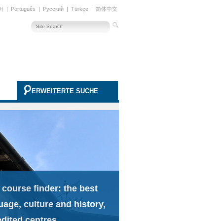
어
|
Português
|
Русский
|
Türkçe
|
简体中文
ERWEITERTE SUCHE
 course finder: the best
uage, culture and history,
edited centres