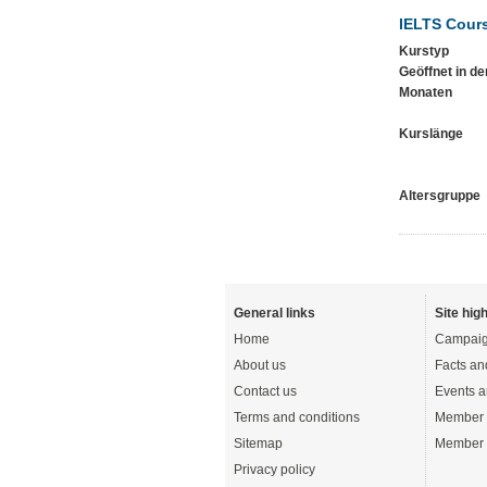
IELTS Cours
Kurstyp
Geöffnet in de
Monaten
Kurslänge
Altersgruppe
General links
Site high
Home
Campaig
About us
Facts an
Contact us
Events a
Terms and conditions
Member 
Sitemap
Member 
Privacy policy