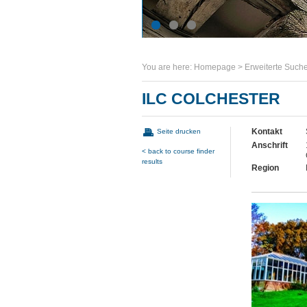
You are here:
Homepage
>
Erweiterte Such
ILC COLCHESTER
Kontakt
Seite drucken
Anschrift
< back to course finder
results
Region