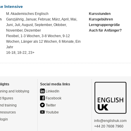
e Intensive
M. Akademisches Englisch
Kursstunden
n
Ganzjährig, Januar, Februar, März, April, Mai,
Kursgebühren
Juni, Juli, August, September, Oktober,
Lerngruppengröße
November, Dezember
Auch für Anfänger?
Flexibel, 1-3 Wochen, 3-8 Wochen, 9-12
Wochen, Länger als 12 Wochen, 6 Monate, Ein
Jahr
16-18, 18-22, 23+
lights
Social media links
ning and lobbying
LinkedIn
d figures
Facebook
nd training
Twitter
resources
Youtube
login
info@englishuk.com
+44 20 7608 7960