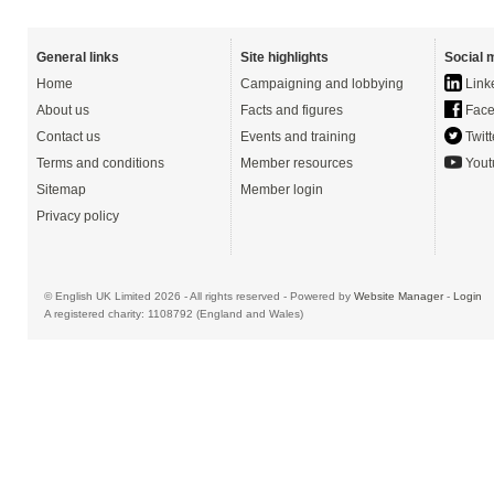
General links
Site highlights
Social 
Home
Campaigning and lobbying
Link
About us
Facts and figures
Face
Contact us
Events and training
Twitt
Terms and conditions
Member resources
Yout
Sitemap
Member login
Privacy policy
© English UK Limited 2026 - All rights reserved - Powered by
Website Manager
-
Login
A registered charity: 1108792 (England and Wales)