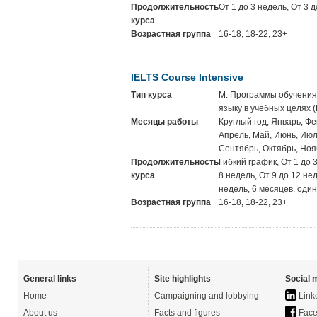
Продолжительность
От 1 до 3 недель, От 3 
курса
Возрастная группа
16-18, 18-22, 23+
IELTS Course Intensive
Тип курса
M. Программы обучения
языку в учебных целях 
Месяцы работы
Круглый год, Январь, Фе
Апрель, Май, Июнь, Июль
Сентябрь, Октябрь, Ноя
Продолжительность
Гибкий график, От 1 до 
курса
8 недель, От 9 до 12 не
недель, 6 месяцев, один
Возрастная группа
16-18, 18-22, 23+
General links
Site highlights
Social 
Home
Campaigning and lobbying
Link
About us
Facts and figures
Face