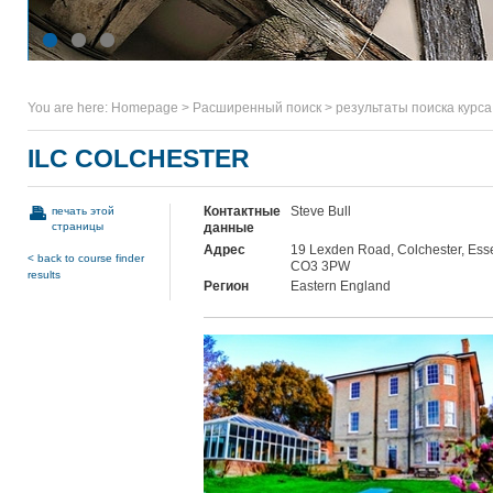
You are here:
Homepage
>
Расширенный поиск
>
результаты поиска курса
ILC COLCHESTER
Контактные
Steve Bull
печать этой
страницы
данные
Адрес
19 Lexden Road, Colchester, Ess
< back to course finder
CO3 3PW
results
Регион
Eastern England