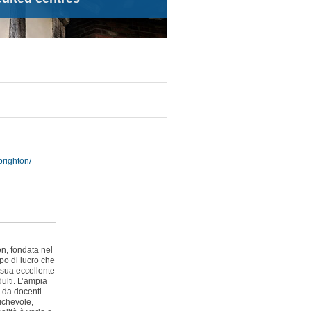
righton/
n
n, fondata nel
po di lucro che
 sua eccellente
dulti. L’ampia
a da docenti
michevole,