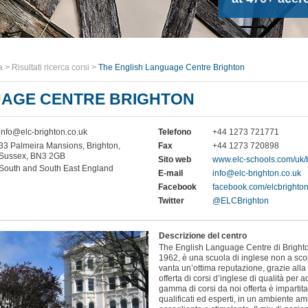
a
>
Risultati ricerca corsi
>
The English Language Centre Brighton
UAGE CENTRE BRIGHTON
info@elc-brighton.co.uk
Telefono
+44 1273 721771
33 Palmeira Mansions, Brighton,
Fax
+44 1273 720898
Sussex, BN3 2GB
Sito web
www.elc-schools.com/uk/b
South and South East England
E-mail
info@elc-brighton.co.uk
Facebook
facebook.com/elcbrighto
Twitter
@ELCBrighton
Descrizione del centro
The English Language Centre di Brighto
1962, è una scuola di inglese non a sco
vanta un’ottima reputazione, grazie alla
offerta di corsi d’inglese di qualità per a
gamma di corsi da noi offerta è impartit
qualificati ed esperti, in un ambiente a