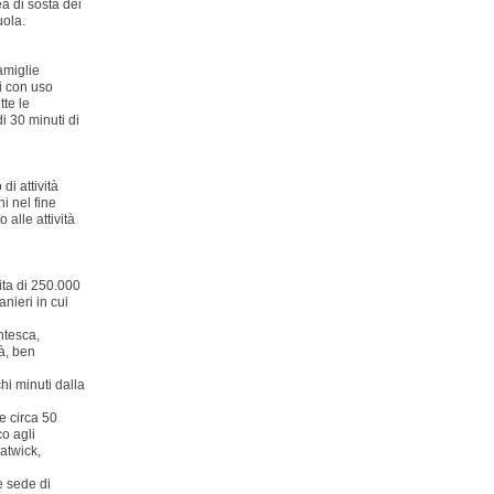
a di sosta dei
uola.
amiglie
i con uso
tte le
i 30 minuti di
i attività
i nel fine
 alle attività
ita di 250.000
anieri in cui
ntesca,
à, ben
i minuti dalla
e circa 50
co agli
atwick,
 e sede di