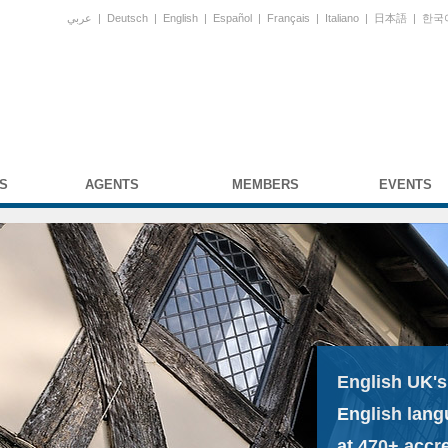
عربي
|
Deutsch
|
English
|
Español
|
Français
|
Italiano
|
日本語
|
한국
S
AGENTS
MEMBERS
EVENTS
English UK's
English lang
at 470+ accr