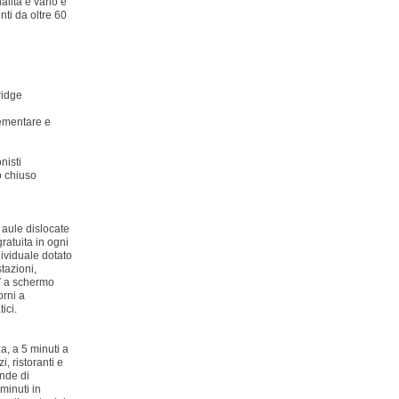
alità è vario e
ti da oltre 60
ridge
lementare e
nisti
o chiuso
 aule dislocate
gratuita in ogni
dividuale dotato
tazioni,
TV a schermo
orni a
ici.
a, a 5 minuti a
i, ristoranti e
ande di
 minuti in