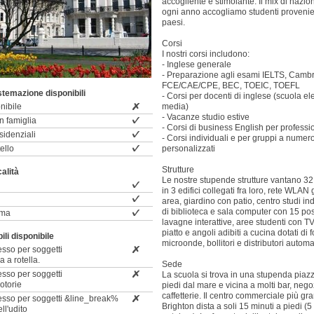
accogliente e stimolante. Il mix di nazion
ogni anno accogliamo studenti provenien
paesi.
Corsi
I nostri corsi includono:
- Inglese generale
- Preparazione agli esami IELTS, Camb
FCE/CAE/CPE, BEC, TOEIC, TOEFL
istemazione disponibili
- Corsi per docenti di inglese (scuola e
nibile
media)
- Vacanze studio estive
n famiglia
- Corsi di business English per professio
idenziali
- Corsi individuali e per gruppi a numer
ello
personalizzati
Strutture
calità
Le nostre stupende strutture vantano 32
in 3 edifici collegati fra loro, rete WLAN 
area, giardino con patio, centro studi in
di biblioteca e sala computer con 15 pos
ima
lavagne interattive, aree studenti con 
piatto e angoli adibiti a cucina dotati di f
li disponibile
microonde, bollitori e distributori automat
esso per soggetti
a a rotella.
Sede
esso per soggetti
La scuola si trova in una stupenda piazz
motorie
piedi dal mare e vicina a molti bar, negoz
caffetterie. Il centro commerciale più gr
cesso per soggetti &line_break%
Brighton dista a soli 15 minuti a piedi (5
ell'udito