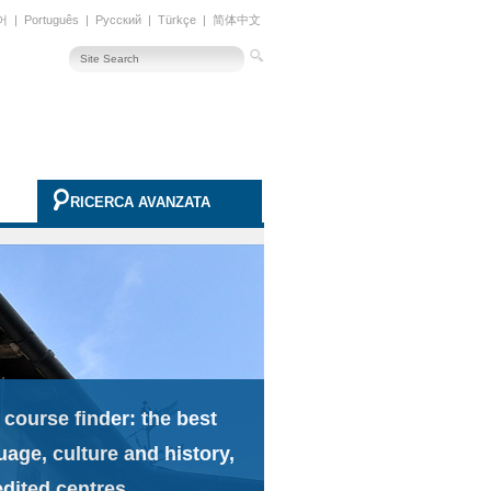
어
|
Português
|
Русский
|
Türkçe
|
简体中文
RICERCA AVANZATA
 course finder: the best
uage, culture and history,
edited centres