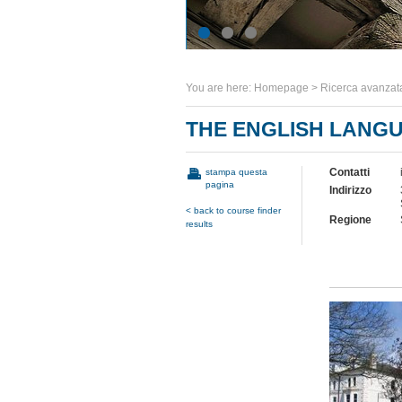
You are here:
Homepage
>
Ricerca avanzat
THE ENGLISH LANG
Contatti
stampa questa
pagina
Indirizzo
< back to course finder
Regione
results