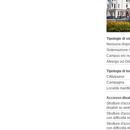
Tipologie di s
Nessuna dispo
Sistemazione i
Campus e/o res
Albergo od Ost
Tipologia di lo
Città/paese
Campagna
Località maritt
Accesso disabi
Strutture d'acc
disabili su sedi
Strutture d'acc
con difficoltà 
Strutture d'ac
con difficoltà d