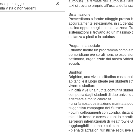
autobus). Le fermate dell’autobus e l’are
esso per soggetti
taxi si trovano proprio all’uscita della sc
della vista o non vedenti
Sistemazione
Provvediamo a fornire alloggio presso f
accuratamente selezionate, in studentat
cucina oppure negli hotel della zona. Tu
sistemazioni si trovano ad un massimo d
distanza a piedi o in autobus.
Programma sociale
Offriamo inoltre un programma completo d
pomeridiane e/o serali nonché escursion
settimana, organizzate dal nostro Addetto
sociali.
Brighton
Brighton, una vivace cittadina cosmopol
abitanti, è il luogo ideale per studenti str
vivere e studiare:
- In città vive una nutrita comunità stude
composta dagli studenti di due universit
affermata e molto calorosa
- una famosa destinazione marina a poch
suggestiva campagna del Sussex
- ottimi collegamenti con Londra, distant
minuti in treno, e accesso rapido e prati
aeroporti internazionali di Heathrow e G
raggiungibili in treno e pullman
- piena di attrazioni turistiche esclusive