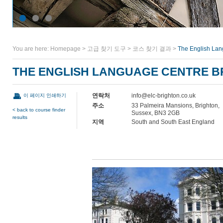
You are here:
Homepage
>
고급 찾기 도구
>
코스 찾기 결과
>
The English Lan
THE ENGLISH LANGUAGE CENTRE B
연락처
info@elc-brighton.co.uk
이 페이지 인쇄하기
주소
33 Palmeira Mansions, Brighton,
< back to course finder
Sussex, BN3 2GB
results
지역
South and South East England