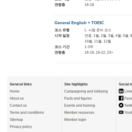
연령층
16-18
General English + TOEIC
코스 유형
L. 시험 준비 코스
시작 일정
연중, 1월, 2월, 3월, 4월, 5월, 
10월, 11월, 12월
코스 기간
1-3주
연령층
16-18, 18-22, 23+
General links
Site highlights
Social 
Home
Campaigning and lobbying
Link
About us
Facts and figures
Face
Contact us
Events and training
Twitt
Terms and conditions
Member resources
Yout
Sitemap
Member login
Privacy policy