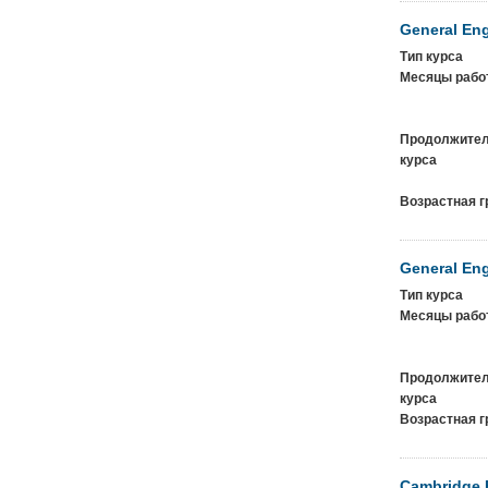
General Eng
Тип курса
Месяцы рабо
Продолжител
курса
Возрастная г
General Eng
Тип курса
Месяцы рабо
Продолжител
курса
Возрастная г
Cambridge 