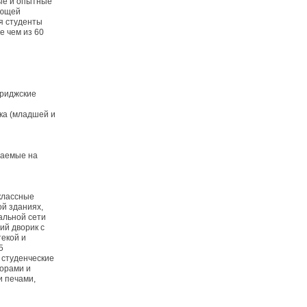
ые и опытные
ающей
я студенты
е чем из 60
бриджские
ыка (младшей и
ваемые на
классные
ой зданиях,
альной сети
ий дворик с
текой и
5
 студенческие
зорами и
и печами,