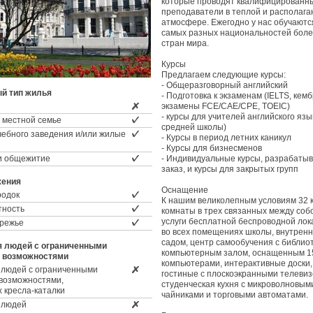
которые проводят квалифицированн
преподаватели в теплой и располаг
атмосфере. Ежегодно у нас обучаютс
самых разных национальностей боле
стран мира.
Курсы
Предлагаем следующие курсы:
- Общеразговорный английский
й тип жилья
- Подготовка к экзаменам (IELTS, кем
экзамены FCE/CAE/CPE, TOEIC)
- курсы для учителей английского яз
 местной семье
средней школы)
чебного заведения и/или жилые
- Курсы в период летних каникул
- Курсы для бизнесменов
и общежитие
- Индивидуальные курсы, разрабаты
заказ, и курсы для закрытых групп
жения
Оснащение
родок
К нашим великолепным условиям 32 
тность
комнаты в трех связанных между соб
услуги бесплатной беспроводной лок
ережье
во всех помещениях школы, внутренн
садом, центр самообучения с библио
я людей с ограниченными
компьютерным залом, оснащенным 1
 возможностями
компьютерами, интерактивные доски,
 людей с ограниченными
гостиные с плоскоэкранными телеви
возможностями,
студенческая кухня с микроволновым
 кресла-каталки
чайниками и торговыми автоматами.
 людей