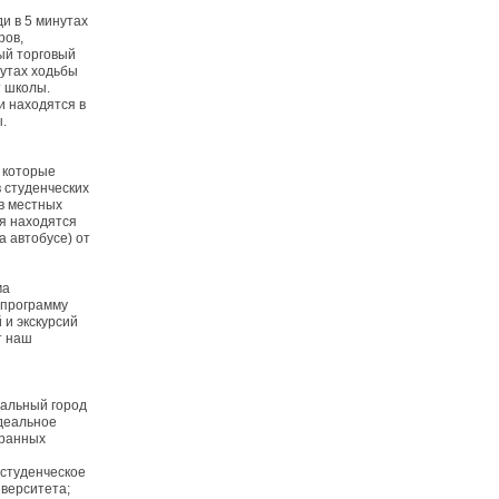
и в 5 минутах
ров,
ый торговый
утах ходьбы
т школы.
и находятся в
.
 которые
 студенческих
в местных
ия находятся
а автобусе) от
ма
 программу
 и экскурсий
т наш
альный город
идеальное
транных
 студенческое
иверситета;