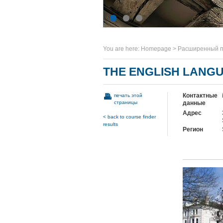
You are here:
Homepage
>
Расширенный п
THE ENGLISH LANG
Контактные
печать этой
страницы
данные
Адрес
< back to course finder
results
Регион