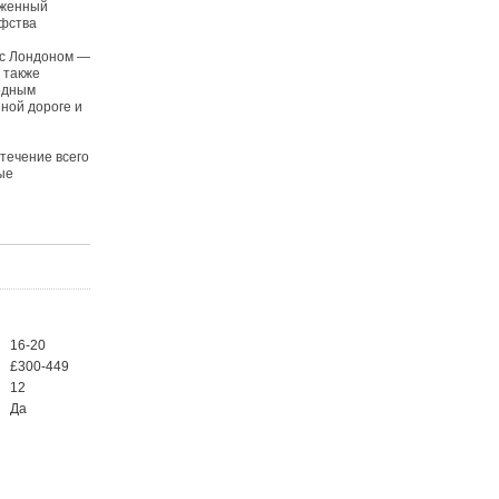
уженный
афства
 с Лондоном —
 также
родным
ной дороге и
течение всего
ые
16-20
£300-449
12
Да