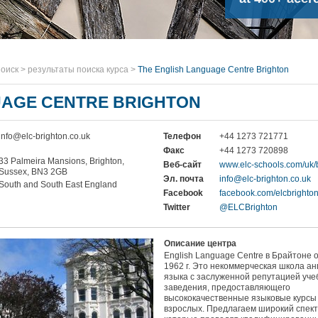
оиск
>
результаты поиска курса
>
The English Language Centre Brighton
UAGE CENTRE BRIGHTON
info@elc-brighton.co.uk
Телефон
+44 1273 721771
Факс
+44 1273 720898
33 Palmeira Mansions, Brighton,
Веб-сайт
www.elc-schools.com/uk/b
Sussex, BN3 2GB
Эл. почта
info@elc-brighton.co.uk
South and South East England
Facebook
facebook.com/elcbrighto
Twitter
@ELCBrighton
Описание центра
English Language Centre в Брайтоне 
1962 г. Это некоммерческая школа ан
языка с заслуженной репутацией уче
заведения, предоставляющего
высококачественные языковые курсы
взрослых. Предлагаем широкий спект