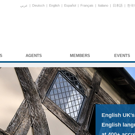
عربي
|
Deutsch
|
English
|
Español
|
Français
|
Italiano
|
日本語
|
한국
S
AGENTS
MEMBERS
EVENTS
English UK's
English lang
at 400+ accr