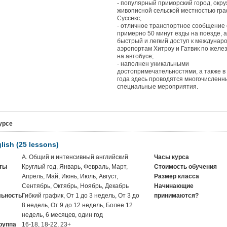
- популярный приморский город, окр
живописной сельской местностью гр
Суссекс;
- отличное транспортное сообщение
примерно 50 минут езды на поезде, а
быстрый и легкий доступ к междуна
аэропортам Хитроу и Гатвик по желез
на автобусе;
- наполнен уникальными
достопримечательностями, а также в 
года здесь проводятся многочисленн
специальные мероприятия.
урсе
lish (25 lessons)
A. Общий и интенсивный английский
Часы курса
ты
Круглый год, Январь, Февраль, Март,
Стоимость обучения
Апрель, Май, Июнь, Июль, Август,
Размер класса
Сентябрь, Октябрь, Ноябрь, Декабрь
Начинающие
ьность
Гибкий график, От 1 до 3 недель, От 3 до
принимаются?
8 недель, От 9 до 12 недель, Более 12
недель, 6 месяцев, один год
руппа
16-18, 18-22, 23+