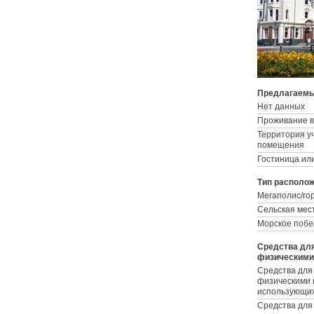
Предлагаемы
Нет данных
Проживание в
Территория у
помещения
Гостиница ил
Тип располо
Мегаполис/го
Сельская мес
Морское поб
Средства дл
физическими
Средства для
физическими 
использующих
Средства для