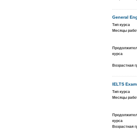
General Eng
Тип курса
Месяцы рабо
Продолжител
курса
Возрастная г
IELTS Exam
Тип курса
Месяцы рабо
Продолжител
курса
Возрастная г