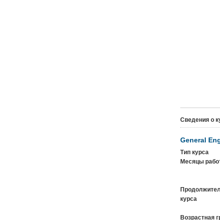
Сведения о к
General Eng
Тип курса
Месяцы рабо
Продолжител
курса
Возрастная г