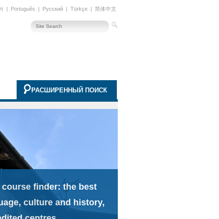
어
|
Português
|
Русский
|
Türkçe
|
简体中文
РАСШИРЕННЫЙ ПОИСК
 course finder: the best
uage, culture and history,
edited centres