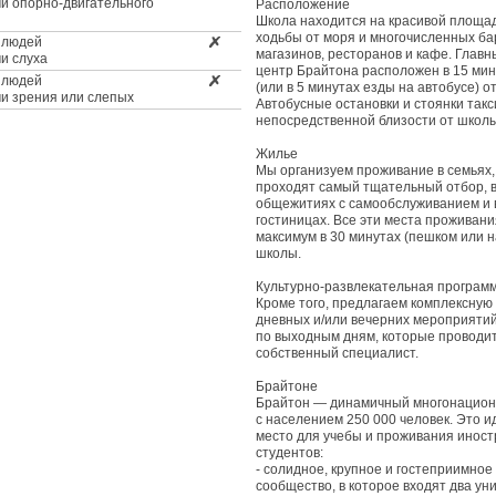
и опорно-двигательного
Расположение
Школа находится на красивой площад
ходьбы от моря и многочисленных ба
 людей
магазинов, ресторанов и кафе. Главн
и слуха
центр Брайтона расположен в 15 мин
 людей
(или в 5 минутах езды на автобусе) о
и зрения или слепых
Автобусные остановки и стоянки такс
непосредственной близости от школы
Жилье
Мы организуем проживание в семьях,
проходят самый тщательный отбор, в
общежитиях с самообслуживанием и 
гостиницах. Все эти места проживан
максимум в 30 минутах (пешком или н
школы.
Культурно-развлекательная програм
Кроме того, предлагаем комплексную
дневных и/или вечерних мероприятий
по выходным дням, которые проводи
собственный специалист.
Брайтоне
Брайтон — динамичный многонацион
с населением 250 000 человек. Это 
место для учебы и проживания инос
студентов:
- солидное, крупное и гостеприимное
сообщество, в которое входят два ун