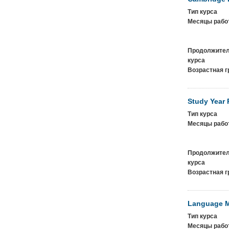
Тип курса
Месяцы рабо
Продолжител
курса
Возрастная г
Study Year
Тип курса
Месяцы рабо
Продолжител
курса
Возрастная г
Language M
Тип курса
Месяцы рабо