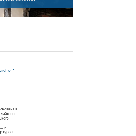
righton/
n
основана в
глийского
бного
 для
р курсов,