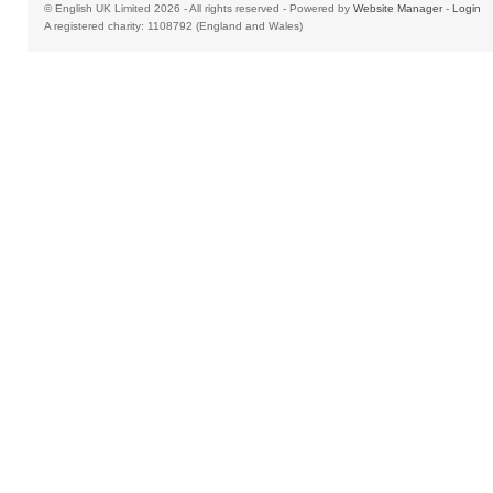
© English UK Limited 2026 - All rights reserved - Powered by
Website Manager
-
Login
A registered charity: 1108792 (England and Wales)