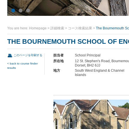
You are here:
Homepage
>
詳細検索
>
コース検索結果
>
The Bournemouth Sch
THE BOURNEMOUTH SCHOOL OF EN
担当者
School Principal
このページを印刷する
所在地
12 St. Stephen's Road, Bournemou
< back to course finder
Dorset, BH2 6JJ
results
地方
South West England & Channel
Islands