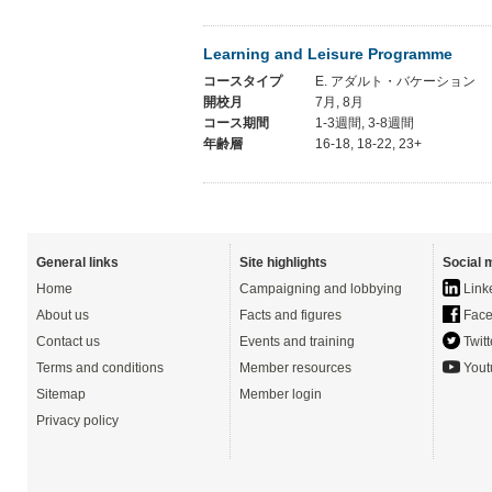
Learning and Leisure Programme
コースタイプ
E. アダルト・バケーション
開校月
7月, 8月
コース期間
1-3週間, 3-8週間
年齢層
16-18, 18-22, 23+
General links
Site highlights
Social 
Home
Campaigning and lobbying
Link
About us
Facts and figures
Face
Contact us
Events and training
Twitt
Terms and conditions
Member resources
Yout
Sitemap
Member login
Privacy policy