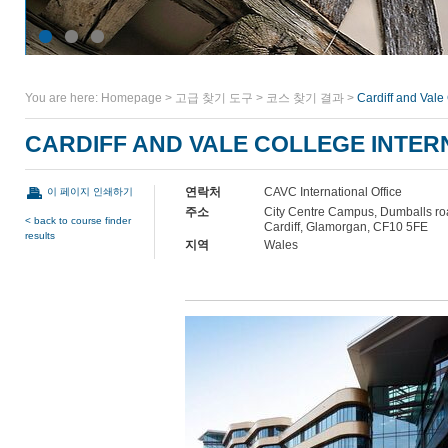
You are here:
Homepage
>
고급 찾기 도구
>
코스 찾기 결과
>
Cardiff and Vale
CARDIFF AND VALE COLLEGE INTER
연락처
CAVC International Office
이 페이지 인쇄하기
주소
City Centre Campus, Dumballs ro
< back to course finder
Cardiff, Glamorgan, CF10 5FE
results
지역
Wales