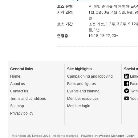
코스 유형
M. 학업 준비를 위한 영어(EAP
시작 일정
1월, 2월, 3월, 4월, 5월, 6월, 9
월
코스 기간
조정 가능, 1-3주, 3-8주, 9-12
월, 1년
연령층
16-18, 18-22, 23+
General links
Site highlights
Social 
Home
Campaigning and lobbying
Link
About us
Facts and figures
Face
Contact us
Events and training
Twitt
Terms and conditions
Member resources
Yout
Sitemap
Member login
Privacy policy
© English UK Limited 2026 - All rights reserved - Powered by
Website Manager
-
Login